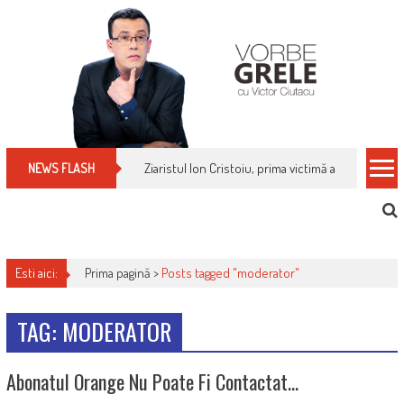
Skip
to
content
Ziaristul Ion Cristoiu, prima victimă a noi cenzuri 
NEWS FLASH
Esti aici:
Prima pagină >
Posts tagged "moderator"
TAG: MODERATOR
Abonatul Orange Nu Poate Fi Contactat…