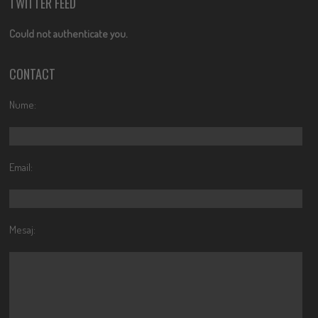
TWITTER FEED
Could not authenticate you.
CONTACT
Nume:
Email:
Mesaj: