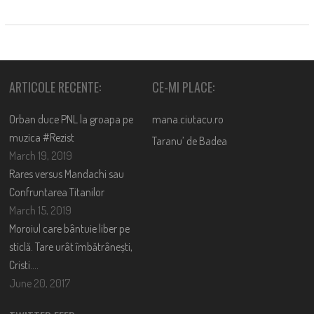
ARTICOLE RECENTE:
CE-MI PLACE:
Orban duce PNL la groapa pe
mana.ciutacu.ro
muzica #Rezist
Taranu’ de Badea
March 19, 2019
Rares versus Mandachi sau
Confruntarea Titanilor
March 15, 2019
Moroiul care bântuie liber pe
sticlă. Tare urât îmbătrânești,
Cristi….
June 20, 2017