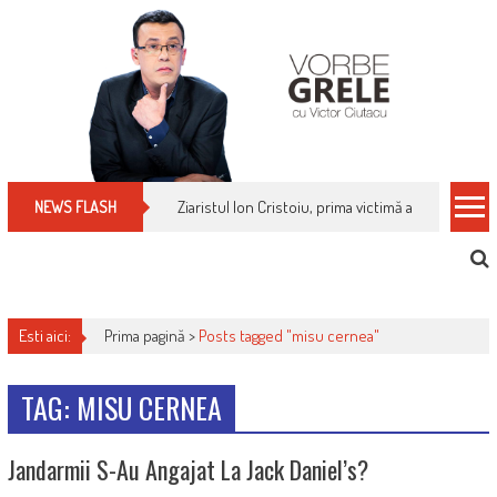
Skip
to
content
Ziaristul Ion Cristoiu, prima victimă a noi cenzuri 
NEWS FLASH
Esti aici:
Prima pagină >
Posts tagged "misu cernea"
TAG: MISU CERNEA
Jandarmii S-Au Angajat La Jack Daniel’s?