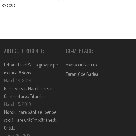
evacua
ARTICOLE RECENTE:
CE-MI PLACE:
Orban duce PNL la groapa pe
mana.ciutacu.ro
muzica #Rezist
Taranu’ de Badea
March 19, 2019
Rares versus Mandachi sau
Confruntarea Titanilor
March 15, 2019
Moroiul care bântuie liber pe
sticlă. Tare urât îmbătrânești,
Cristi….
June 20, 2017