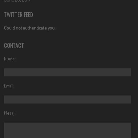
TWITTER FEED
Could not authenticate you.
CONTACT
Nume:
Email:
Mesaj: