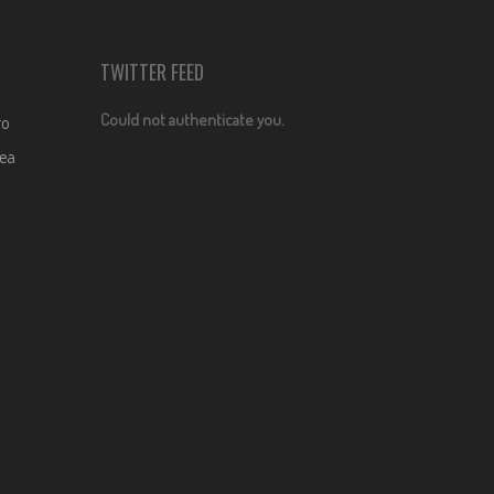
TWITTER FEED
Could not authenticate you.
ro
dea