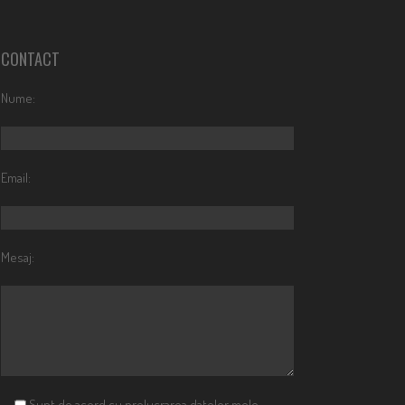
CONTACT
Nume:
Email:
Mesaj:
Sunt de acord cu prelucrarea datelor mele