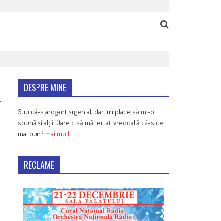
DESPRE MINE
Știu că-s arogant și genial, dar îmi place să mi-o
spună și alții. Oare o să mă iertați vreodată că-s cel
mai bun?
mai mult
4
RECLAME