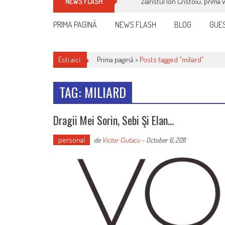
Ziaristul Ion Cristoiu, prima 
NEWS FLASH
PRIMA PAGINĂ
NEWS FLASH
BLOG
GUES
Esti aici:
Prima pagină >
Posts tagged "miliard"
TAG: MILIARD
Dragii Mei Sorin, Sebi Şi Elan…
personal
de
Victor Ciutacu
-
October 6, 2011