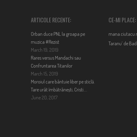
ARTICOLE RECENTE:
CE-MI PLACE:
Orban duce PNL la groapa pe
mana.ciutacu.
muzica #Rezist
Taranu’ de Ba
March 19, 2019
Rares versus Mandachi sau
Confruntarea Titanilor
March 15, 2019
Moroiul care bântuie liber pe sticlă.
Tare urât îmbătrânești, Cristi….
June 20, 2017