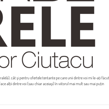
lelă), cât şi pentru ofertele tentante pe care unii dintre voi mi le-aţi făcu
 face alţii dintre voi (sau chiar aceiaşi) în viitorul mai mult sau mai puţin