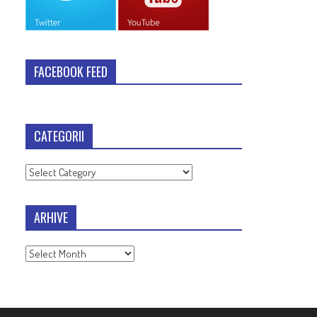
FACEBOOK FEED
CATEGORII
Categorii
ARHIVE
Arhive