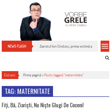
Skip
to
content
Ziaristul Ion Cristoiu, prima victimă a noi cenzuri 
NEWS FLASH
Esti aici:
Prima pagină >
Posts tagged "maternitate"
TAG: MATERNITATE
Fiţi, Bă, Ziarişti, Nu Nişte Glugi De Coceni!