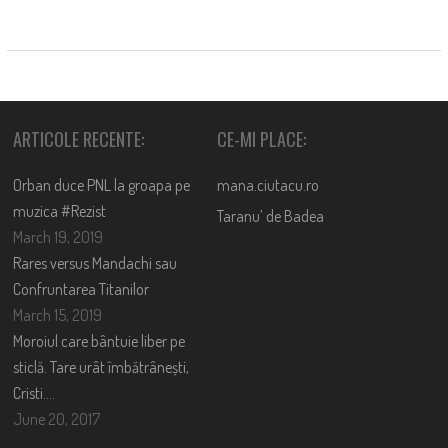
ARTICOLE RECENTE:
CE-MI PLACE:
Orban duce PNL la groapa pe
mana.ciutacu.ro
muzica #Rezist
Taranu’ de Badea
March 19, 2019
Rares versus Mandachi sau
Confruntarea Titanilor
March 15, 2019
Moroiul care bântuie liber pe
sticlă. Tare urât îmbătrânești,
Cristi….
June 20, 2017