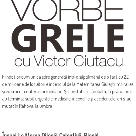
Fiindcă oricum unica ştire generată într-o săptămână de o ţară cu 22
de milioane de locuitori e incendiul de la Maternitatea Giuleşti, mă raliez
şi eu smerit contextului mediatic. Şi constat că, sâmbătă, la prânz, ori s-
au terminat subit urgenţele medicale, incendiile şi accidentele, ori s-au
mutat în Rahova, la umbra
Înapoi La Marea Dileală Colectivă. Bleah!