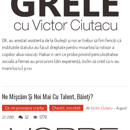
OK, au arestat asistenta de la Giuleşti şi noi ar trebui să fim fericiţi că
instituţiile statului au făcut dreptate pentru moartea la rotisor a
copiilor abia născuţi. Habar n-am ce probe privind periculozitatea
socială a femeii au procurorii (din experienţă, înclin să cred că n-au
mare lucru) şi nu
Ne Mişcăm Şi Noi Mai Cu Talent, Băieţi?
Ce-mi provoaca scarba
Chestii, socoteli
de
Victor Ciutacu
-
August
52
5778
21, 2010