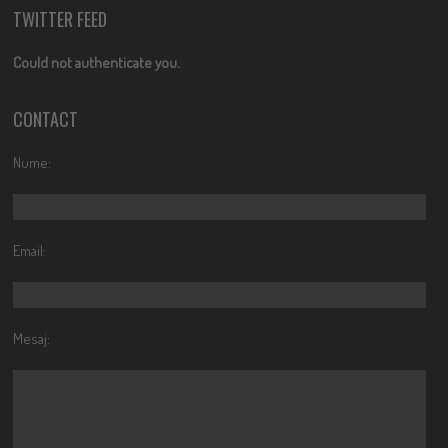
TWITTER FEED
Could not authenticate you.
CONTACT
Nume:
Email:
Mesaj: