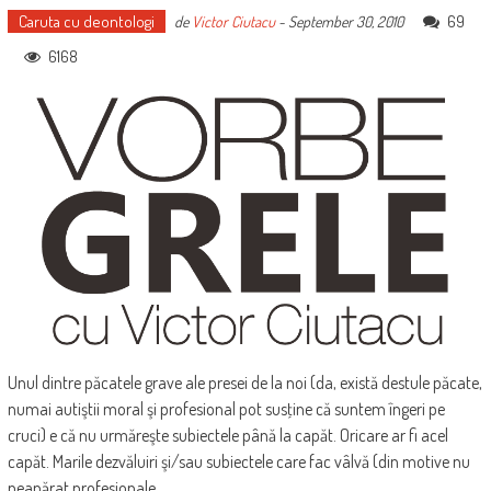
Caruta cu deontologi
69
de
Victor Ciutacu
-
September 30, 2010
6168
Unul dintre păcatele grave ale presei de la noi (da, există destule păcate,
numai autiştii moral şi profesional pot susţine că suntem îngeri pe
cruci) e că nu urmăreşte subiectele până la capăt. Oricare ar fi acel
capăt. Marile dezvăluiri şi/sau subiectele care fac vâlvă (din motive nu
neapărat profesionale,