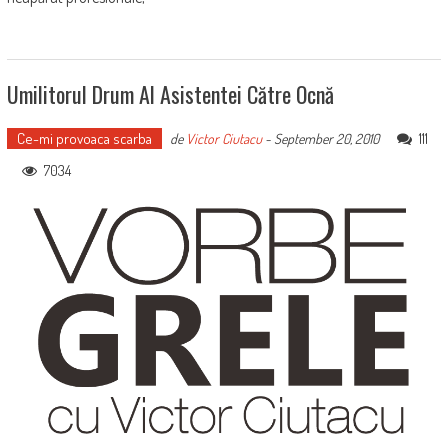
Umilitorul Drum Al Asistentei Către Ocnă
Ce-mi provoaca scarba
111
de
Victor Ciutacu
-
September 20, 2010
7034