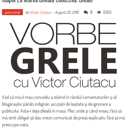
personal
51
5360
de
Victor Ciutacu
-
August 20, 2010
Văd că micul meu concediu a stârnit în rândul comentatorilor şi al
blogăraşilor pârâţi indignări, acuzaţii de laşitate şi de ignorare a
publicului. Asta-i deja dileală în masă. Plec unde şi când vreau, fără să
mă simt obligat să dau vreun comunicat de presă explicativ, fără să mă
preocupe viaţa