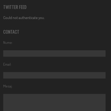
TWITTER FEED
Could not authenticate you.
CONTACT
Nume:
Email:
Mesaj: