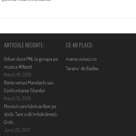
ARTICOLE RECENTE:
CE-MI PLACE:
Orban duce PNL la groapa pe
mana.ciutacu.ro
muzica #Rezist
Taranu’ de Badea
March 19, 2019
Rares versus Mandachi sau
Confruntarea Titanilor
March 15, 2019
Moroiul care bântuie liber pe
sticlă. Tare urât îmbătrânești,
Cristi….
June 20, 2017