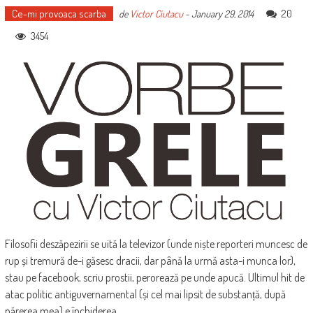
Ce-mi provoaca scarba
20
de
Victor Ciutacu
-
January 29, 2014
3454
Filosofii deszăpezirii se uită la televizor (unde niște reporteri muncesc de
rup și tremură de-i găsesc dracii, dar până la urmă asta-i munca lor),
stau pe facebook, scriu prostii, perorează pe unde apucă. Ultimul hit de
atac politic antiguvernamental (și cel mai lipsit de substanță, după
părerea mea) e închiderea