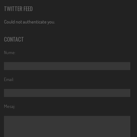
TWITTER FEED
Could not authenticate you.
CONTACT
Nume:
Email:
Mesaj: