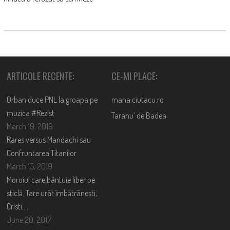
ARTICOLE RECENTE:
CE-MI PLACE:
Orban duce PNL la groapa pe
mana.ciutacu.ro
muzica #Rezist
Taranu’ de Badea
March 19, 2019
Rares versus Mandachi sau
Confruntarea Titanilor
March 15, 2019
Moroiul care bântuie liber pe
sticlă. Tare urât îmbătrânești,
Cristi….
June 20, 2017