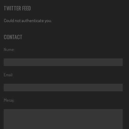
TWITTER FEED
Could not authenticate you.
CONTACT
Nume:
Email:
Mesaj: