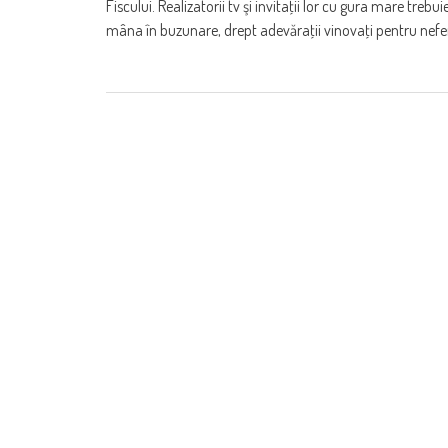
Fiscului. Realizatorii tv şi invitaţii lor cu gura mare tre
mâna în buzunare, drept adevăraţii vinovaţi pentru nef