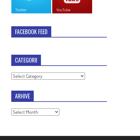
FACEBOOK FEED
CATEGORII
Categorii
ARHIVE
Arhive