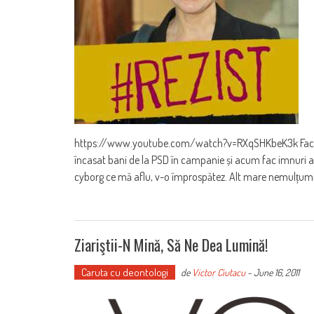
https://www.youtube.com/watch?v=RXqSHKbeK3k Fac furor
încasat bani de la PSD în campanie și acum fac imnuri a
cyborg ce mă aflu, v-o împrospătez. Alt mare nemulțumit
Ziariştii-N Mină, Să Ne Dea Lumină!
Caruta cu deontologi
de
Victor Ciutacu
-
June 16, 2011