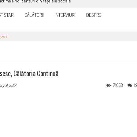
victimă a noi cenzuri din rețelele sociale
T STAR
CĂLĂTORII
INTERVIURI
DESPRE
tern"
psesc, Călătoria Continuă
74658
1
ry 9, 2017