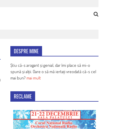
DESPRE MINE
Știu că-s arogant și genial, dar îmi place să mi-o
spună și alții. Oare o să mă iertați vreodată că-s cel
mai bun?
mai mult
9
RECLAME