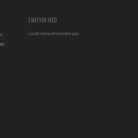
TWITTER FEED
Could not authenticate you.
ro
dea