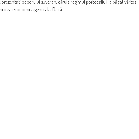
buie prezentaţi poporului suveran, căruia regimul portocaliu i-a băgat vărtos
ericirea economică generală. Dacă