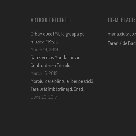
ARTICOLE RECENTE:
CE-MI PLACE:
Orban duce PNL la groapa pe
mana.ciutacu.
muzica #Rezist
Taranu’ de Ba
March 19, 2019
Rares versus Mandachi sau
Confruntarea Titanilor
March 15, 2019
Moroiul care bântuie liber pe sticlă.
Tare urât îmbătrânești, Cristi….
June 20, 2017