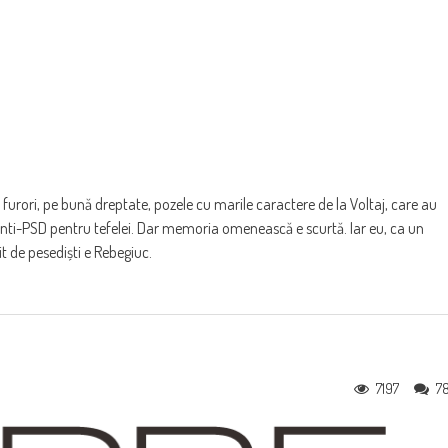
i, pe bună dreptate, pozele cu marile caractere de la Voltaj, care au
nti-PSD pentru tefelei. Dar memoria omenească e scurtă. Iar eu, ca un
 de pesediști e Rebegiuc.
7197
7