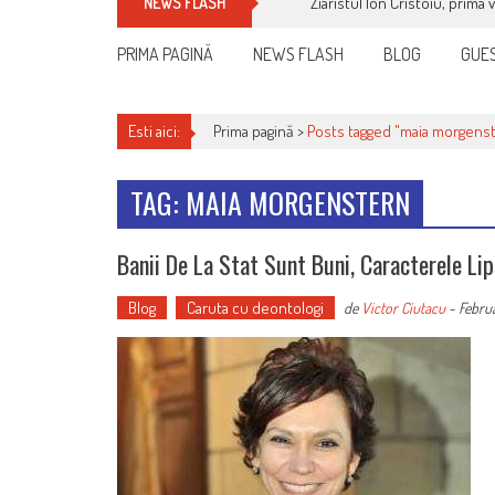
Ziaristul Ion Cristoiu, prima 
NEWS FLASH
PRIMA PAGINĂ
NEWS FLASH
BLOG
GUES
Esti aici:
Prima pagină >
Posts tagged "maia morgens
TAG: MAIA MORGENSTERN
Banii De La Stat Sunt Buni, Caracterele Li
Blog
Caruta cu deontologi
de
Victor Ciutacu
-
Februa