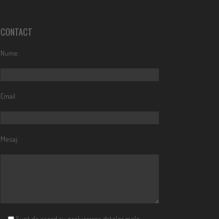
CONTACT
Nume:
Email:
Mesaj:
Sunt de acord cu prelucrarea datelor mele