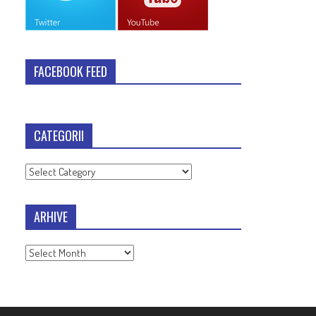
FACEBOOK FEED
CATEGORII
Categorii
ARHIVE
Arhive