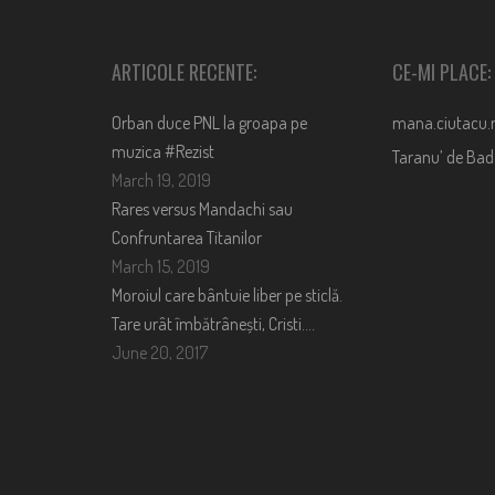
ARTICOLE RECENTE:
CE-MI PLACE:
Orban duce PNL la groapa pe
mana.ciutacu.
muzica #Rezist
Taranu’ de Ba
March 19, 2019
Rares versus Mandachi sau
Confruntarea Titanilor
March 15, 2019
Moroiul care bântuie liber pe sticlă.
Tare urât îmbătrânești, Cristi….
June 20, 2017