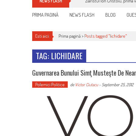
Ziaristul Ion Cristoiu, prima 
NEWS FLASH
PRIMA PAGINĂ
NEWS FLASH
BLOG
GUES
Esti aici:
Prima pagină >
Posts tagged "lichidare"
TAG: LICHIDARE
Guvernarea Bunului Simţ Musteşte De Neam-
Polemici Politice
de
Victor Ciutacu
-
September 25, 2012