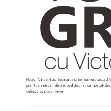
Motto: "Am venit aici tocmai ca să nu mai vorbească dl 
primitoare de bani de la el, useliştii urlau ca muşcaţi de ş
definitiv. Scârbă mi-e de