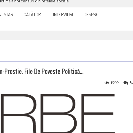
victimă a noi cenzuri din rețelele sociale
T STAR
CĂLĂTORII
INTERVIURI
DESPRE
Prostie. File De Poveste Politică…
6277
5