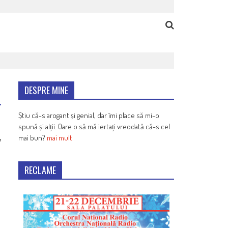
DESPRE MINE
Știu că-s arogant și genial, dar îmi place să mi-o
spună și alții. Oare o să mă iertați vreodată că-s cel
mai bun?
mai mult
7
RECLAME