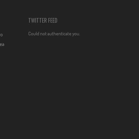
TWITTER FEED
Could not authenticate you.
ro
dea