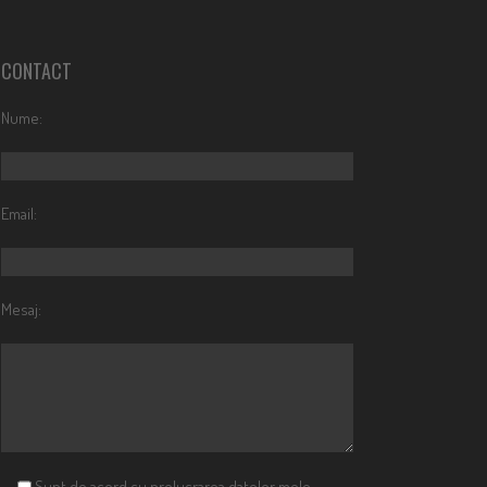
CONTACT
Nume:
Email:
Mesaj:
Sunt de acord cu prelucrarea datelor mele