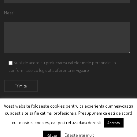
Mesaj:
Sunt de acord cu prelucrarea datelor mele personale, in
conformitate cu legislatia aferenta in vigoare
Acest website foloseste cookies pentru ca experienta dumneavoastra
cu acest site sa fie cat mai profesionala. Presupunem ca esti de acord
© Ciutacu 2015 Parte a Imperiului Ciutacesc.
cu folosirea cookies, dar poti refuza daca doresti.
Accepta
Powered By
Scriptics
Citeste mai mult
Refuza