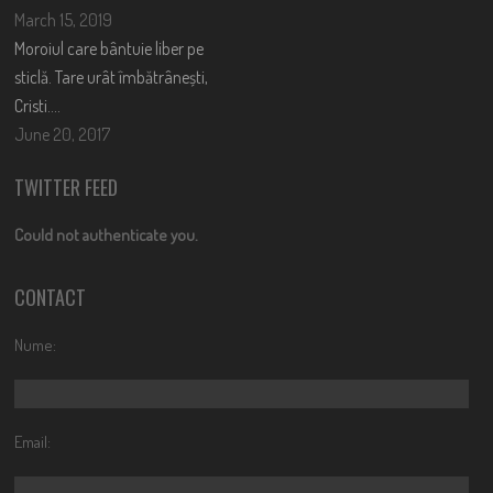
March 15, 2019
Moroiul care bântuie liber pe
sticlă. Tare urât îmbătrânești,
Cristi….
June 20, 2017
TWITTER FEED
Could not authenticate you.
CONTACT
Nume:
Email: