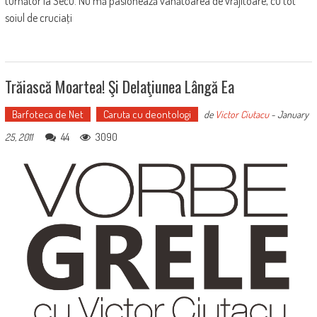
turnător la Secu. Nu mă pasionează vânătoarea de vrăjitoare, cu tot
soiul de cruciaţi
Trăiască Moartea! Şi Delaţiunea Lângă Ea
Barfoteca de Net
Caruta cu deontologi
de
Victor Ciutacu
-
January
44
3090
25, 2011