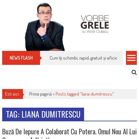
Skip
to
content
Cum îți schimbi, rapid, gratuit și eficient, furniz
NEWS FLASH
Esti aici:
Prima pagină >
Posts tagged "liana dumitrescu"
TAG: LIANA DUMITRESCU
Buză De Iepure A Colaborat Cu Potera. Omul Nou Al Lui