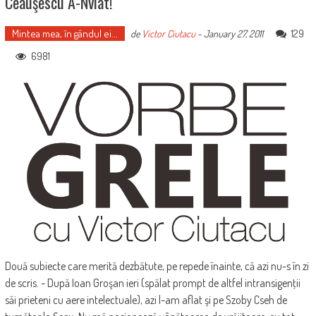
Ceauşescu A-Nviat!
Mintea mea, în gândul ei...
129
de
Victor Ciutacu
-
January 27, 2011
6981
Două subiecte care merită dezbătute, pe repede înainte, că azi nu-s în zi
de scris. - După Ioan Groşan ieri (spălat prompt de altfel intransigenţii
săi prieteni cu aere intelectuale), azi l-am aflat şi pe Szoby Cseh de