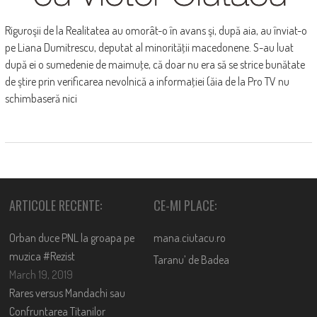
Riguroşii de la Realitatea au omorât-o în avans şi, după aia, au înviat-o
pe Liana Dumitrescu, deputat al minorităţii macedonene. S-au luat
după ei o sumedenie de maimuţe, că doar nu era să se strice bunătate
de ştire prin verificarea nevolnică a informaţiei (ăia de la Pro TV nu
schimbaseră nici
ARTICOLE RECENTE:
CE-MI PLACE:
Orban duce PNL la groapa pe
mana.ciutacu.ro
muzica #Rezist
Taranu’ de Badea
March 19, 2019
Rares versus Mandachi sau
Confruntarea Titanilor