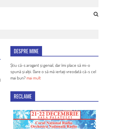
DESPRE MINE
Știu că-s arogant și genial, dar îmi place să mi-o
spună și alții. Oare o să mă iertați vreodată că-s cel
mai bun?
mai mult
1
RECLAME