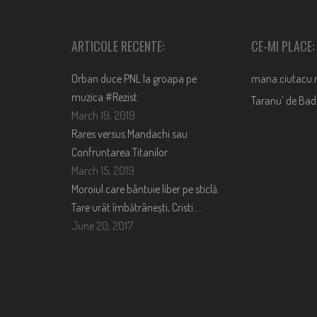
ARTICOLE RECENTE:
CE-MI PLACE:
Orban duce PNL la groapa pe
mana.ciutacu.
muzica #Rezist
Taranu’ de Ba
March 19, 2019
Rares versus Mandachi sau
Confruntarea Titanilor
March 15, 2019
Moroiul care bântuie liber pe sticlă.
Tare urât îmbătrânești, Cristi….
June 20, 2017