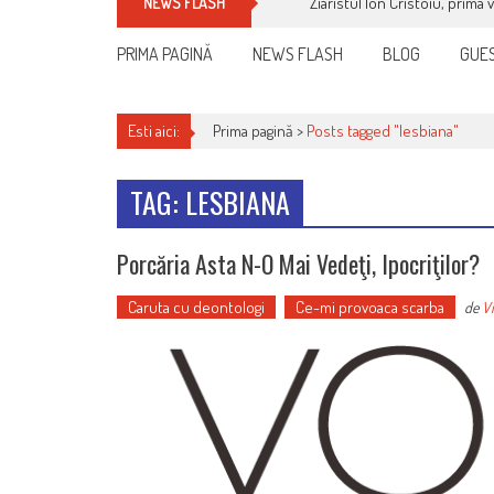
Ziaristul Ion Cristoiu, prima 
NEWS FLASH
PRIMA PAGINĂ
NEWS FLASH
BLOG
GUES
Esti aici:
Prima pagină >
Posts tagged "lesbiana"
TAG: LESBIANA
Porcăria Asta N-O Mai Vedeţi, Ipocriţilor?
Caruta cu deontologi
Ce-mi provoaca scarba
de
Vi