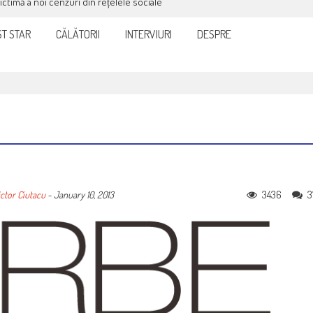
victimă a noi cenzuri din rețelele sociale
T STAR
CĂLĂTORII
INTERVIURI
DESPRE
3436
3
ctor Ciutacu
-
January 10, 2013