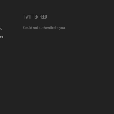
TWITTER FEED
Could not authenticate you.
ro
dea