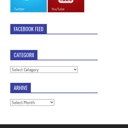
FACEBOOK FEED
CATEGORII
Categorii
ARHIVE
Arhive