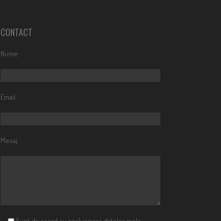
CONTACT
Nume:
Email:
Mesaj:
Sunt de acord cu prelucrarea datelor mele