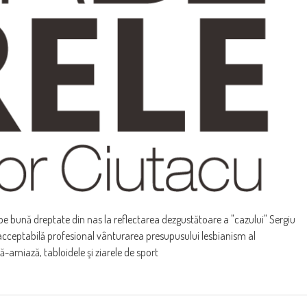
pe bună dreptate din nas la reflectarea dezgustătoare a "cazului" Sergiu
fi acceptabilă profesional vânturarea presupusului lesbianism al
ă-amiază, tabloidele şi ziarele de sport