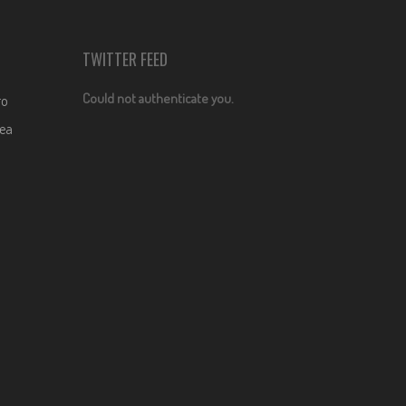
TWITTER FEED
Could not authenticate you.
ro
dea