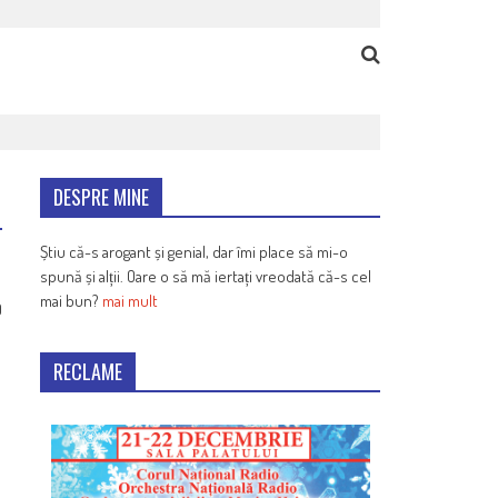
DESPRE MINE
Știu că-s arogant și genial, dar îmi place să mi-o
spună și alții. Oare o să mă iertați vreodată că-s cel
mai bun?
mai mult
9
RECLAME