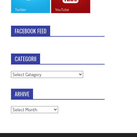
FACEBOOK FEED
CATEGORII
Categorii
ARHIVE
Arhive