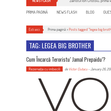
Ziaristul Ion Cristoiu, prima 
NEWS FLASH
PRIMA PAGINĂ
NEWS FLASH
BLOG
GUES
Esti aici:
Prima pagină >
Posts tagged "legea big brot
TAG: LEGEA BIG BROTHER
Cum Încarcă Teroristu’ Jamal Prepaidu’?
Rezervaţia cu imbecili
de
Victor Ciutacu
-
January 26, 20