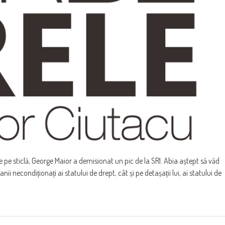
e sticlă, George Maior a demisionat un pic de la SRI. Abia aștept să văd
anii necondiționați ai statului de drept, cât și pe detașații lui, ai statului de