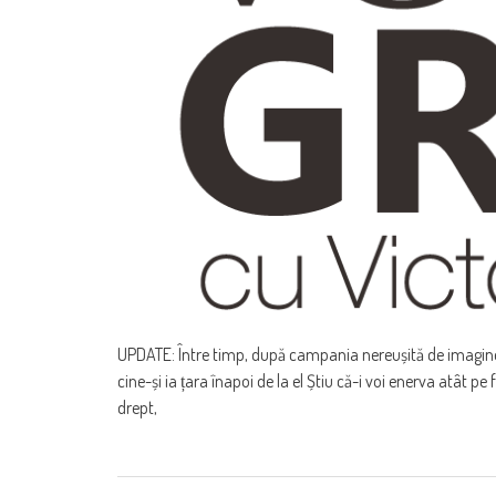
UPDATE: Între timp, după campania nereușită de imagine p
cine-și ia țara înapoi de la el Știu că-i voi enerva atât pe f
drept,