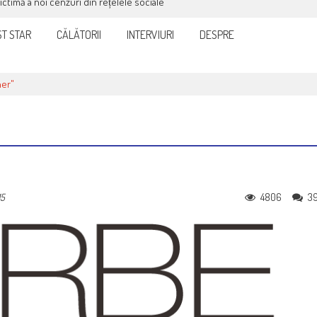
victimă a noi cenzuri din rețelele sociale
T STAR
CĂLĂTORII
INTERVIURI
DESPRE
her"
4806
3
15