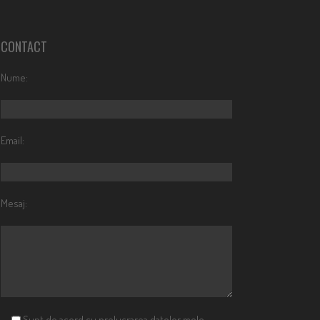
CONTACT
Nume:
Email:
Mesaj:
Sunt de acord cu prelucrarea datelor mele