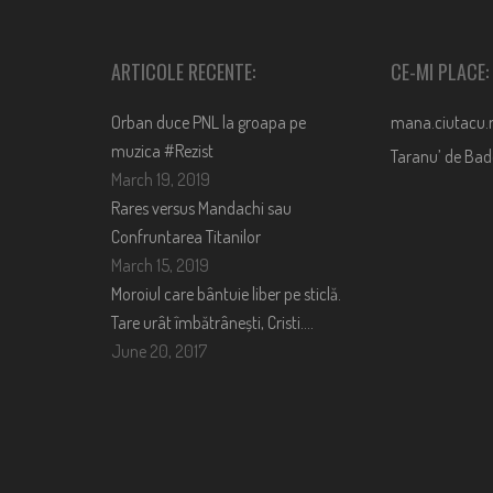
ARTICOLE RECENTE:
CE-MI PLACE:
Orban duce PNL la groapa pe
mana.ciutacu.
muzica #Rezist
Taranu’ de Ba
March 19, 2019
Rares versus Mandachi sau
Confruntarea Titanilor
March 15, 2019
Moroiul care bântuie liber pe sticlă.
Tare urât îmbătrânești, Cristi….
June 20, 2017