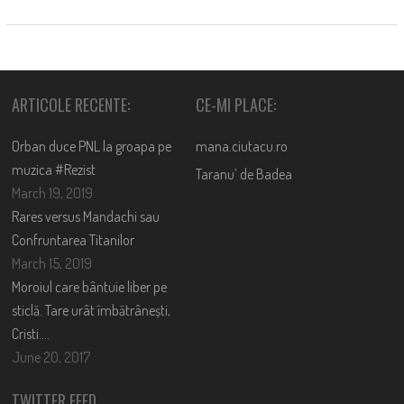
ARTICOLE RECENTE:
CE-MI PLACE:
Orban duce PNL la groapa pe
mana.ciutacu.ro
muzica #Rezist
Taranu’ de Badea
March 19, 2019
Rares versus Mandachi sau
Confruntarea Titanilor
March 15, 2019
Moroiul care bântuie liber pe
sticlă. Tare urât îmbătrânești,
Cristi….
June 20, 2017
TWITTER FEED