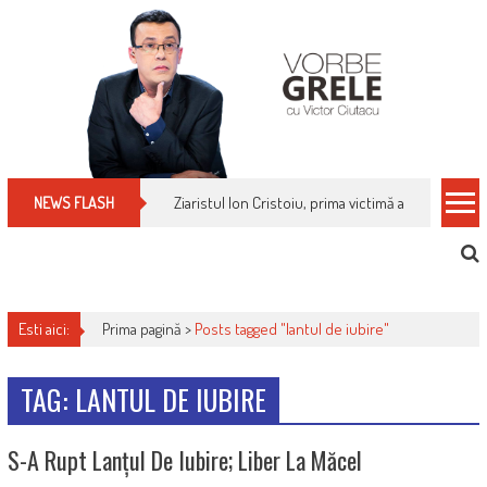
Skip
to
content
Ziaristul Ion Cristoiu, prima victimă a noi cenzuri 
NEWS FLASH
Esti aici:
Prima pagină >
Posts tagged "lantul de iubire"
TAG: LANTUL DE IUBIRE
S-A Rupt Lanțul De Iubire; Liber La Măcel