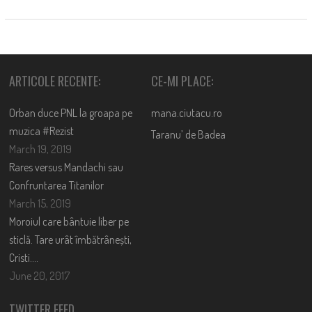
ARTICOLE RECENTE:
CE-MI PLACE:
Orban duce PNL la groapa pe
mana.ciutacu.ro
muzica #Rezist
Taranu’ de Badea
March 19, 2019
Rares versus Mandachi sau
Confruntarea Titanilor
March 15, 2019
Moroiul care bântuie liber pe
sticlă. Tare urât îmbătrânești,
Cristi….
June 20, 2017
TWITTER FEED