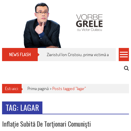
Skip
to
content
Ziaristul Ion Cristoiu, prima victimă a noi cenzuri 
NEWS FLASH
Esti aici:
Prima pagină >
Posts tagged "lagar"
TAG: LAGAR
Inflaţie Subită De Torţionari Comunişti