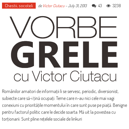
Chestii, socoteli
43
3238
de
Victor Ciutacu
-
July 31, 2013
Românilor amatori de informaţii li se servesc, periodic, diversionist,
subiecte care să-i ţină ocupaţi. Teme care n-au nici cele mai vagi
conexiuni cu priorităţile momentului în care sunt puse pe piaţă. Benigne
pentru factorul politic care le decide soarta. Mă uit la povestea cu
torţionarii. Sunt pline reţelele sociale de linkuri