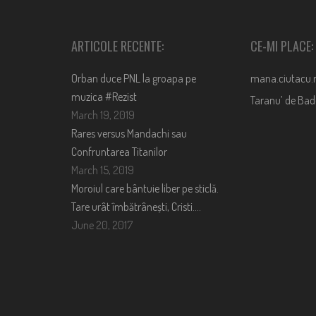
ARTICOLE RECENTE:
CE-MI PLACE:
Orban duce PNL la groapa pe
mana.ciutacu.
muzica #Rezist
Taranu’ de Ba
March 19, 2019
Rares versus Mandachi sau
Confruntarea Titanilor
March 15, 2019
Moroiul care bântuie liber pe sticlă.
Tare urât îmbătrânești, Cristi….
June 20, 2017