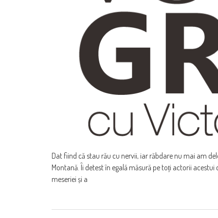
Dat fiind că stau rău cu nervii, iar răbdare nu mai am de
Montană. Îi detest în egală măsură pe toți actorii acestui ci
meseriei și a