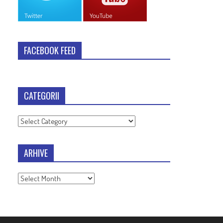
FACEBOOK FEED
CATEGORII
Categorii
ARHIVE
Arhive