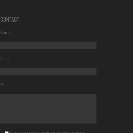
CONTACT
Nume:
Email:
Mesaj:
Sunt de acord cu prelucrarea datelor mele