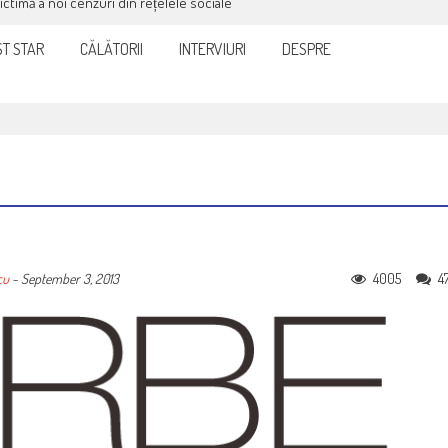
victimă a noi cenzuri din rețelele sociale
T STAR
CĂLĂTORII
INTERVIURI
DESPRE
4005
4
cu
-
September 3, 2013