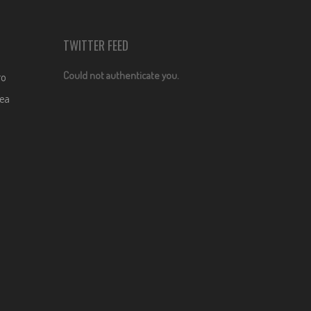
TWITTER FEED
Could not authenticate you.
ro
dea