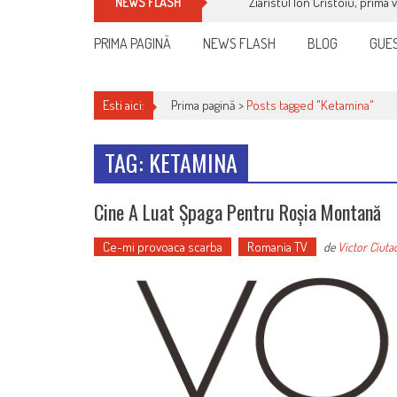
Ziaristul Ion Cristoiu, prima 
NEWS FLASH
PRIMA PAGINĂ
NEWS FLASH
BLOG
GUES
Esti aici:
Prima pagină >
Posts tagged "Ketamina"
TAG: KETAMINA
Cine A Luat Șpaga Pentru Roșia Montană
Ce-mi provoaca scarba
Romania TV
de
Victor Ciuta