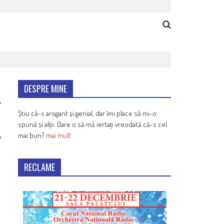
DESPRE MINE
Știu că-s arogant și genial, dar îmi place să mi-o
spună și alții. Oare o să mă iertați vreodată că-s cel
mai bun?
mai mult
7
RECLAME