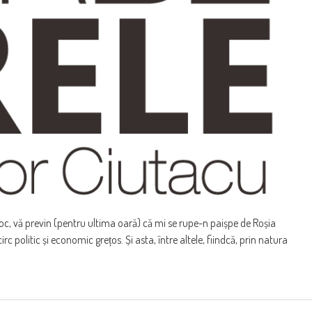
loc, vă previn (pentru ultima oară) că mi se rupe-n paișpe de Roșia
rc politic și economic grețos. Și asta, între altele, fiindcă, prin natura