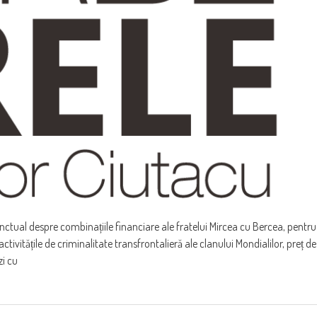
ctual despre combinațiile financiare ale fratelui Mircea cu Bercea, pentru
tivitățile de criminalitate transfrontalieră ale clanului Mondialilor, preț de
zi cu