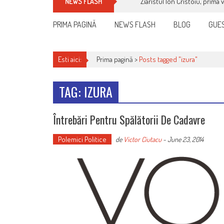
Ziaristul Ion Cristoiu, prima 
NEWS FLASH
PRIMA PAGINĂ
NEWS FLASH
BLOG
GUES
Esti aici:
Prima pagină >
Posts tagged "izura"
TAG: IZURA
Întrebări Pentru Spălătorii De Cadavre
Polemici Politice
de
Victor Ciutacu
-
June 23, 2014