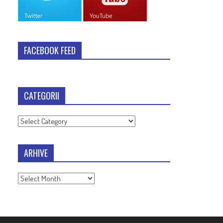
FACEBOOK FEED
CATEGORII
Categorii
ARHIVE
Arhive