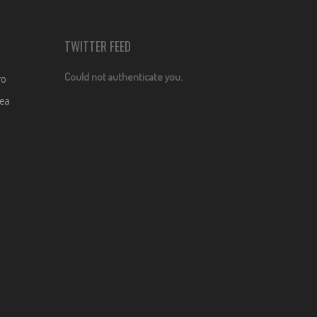
TWITTER FEED
Could not authenticate you.
ro
dea