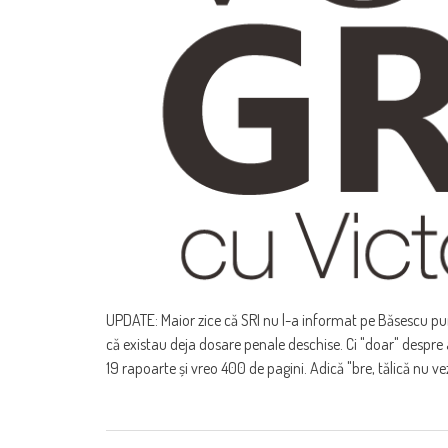
UPDATE: Maior zice că SRI nu l-a informat pe Băsescu pun
că existau deja dosare penale deschise. Ci "doar" despre ac
19 rapoarte și vreo 400 de pagini. Adică "bre, tălică nu ve