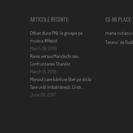
ARTICOLE RECENTE:
CE-MI PLACE:
Orban duce PNL la groapa pe
mana.ciutacu.
muzica #Rezist
Taranu’ de Ba
March 19, 2019
Rares versus Mandachi sau
Confruntarea Titanilor
March 15, 2019
Moroiul care bântuie liber pe sticlă.
Tare urât îmbătrânești, Cristi….
June 20, 2017