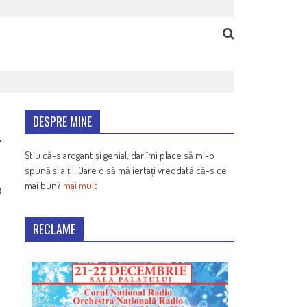
DESPRE MINE
Știu că-s arogant și genial, dar îmi place să mi-o
spună și alții. Oare o să mă iertați vreodată că-s cel
mai bun?
mai mult
8
RECLAME