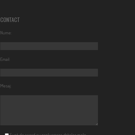
CONTACT
Nume:
Email:
Mesaj:
Sunt de acord cu prelucrarea datelor mele