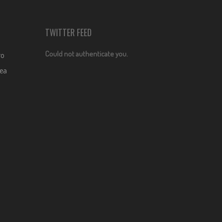
TWITTER FEED
Could not authenticate you.
ro
dea