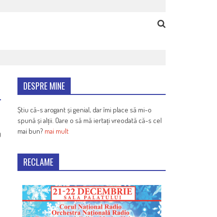
DESPRE MINE
Știu că-s arogant și genial, dar îmi place să mi-o
spună și alții. Oare o să mă iertați vreodată că-s cel
mai bun?
mai mult
9
RECLAME