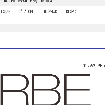
victimă a noi cenzuri din rețelele sociale
T STAR
CĂLĂTORII
INTERVIURI
DESPRE
3369