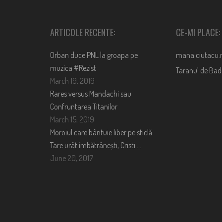
ARTICOLE RECENTE:
CE-MI PLACE:
Orban duce PNL la groapa pe
mana.ciutacu.
muzica #Rezist
Taranu’ de Ba
March 19, 2019
Rares versus Mandachi sau
Confruntarea Titanilor
March 15, 2019
Moroiul care bântuie liber pe sticlă.
Tare urât îmbătrânești, Cristi….
June 20, 2017