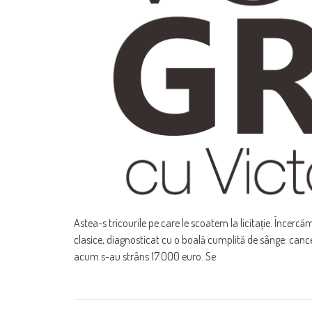
Astea-s tricourile pe care le scoatem la licitație. Încercă
clasice, diagnosticat cu o boală cumplită de sânge: cance
acum s-au strâns 17.000 euro. Se