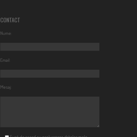
CONTACT
Nume:
Email:
Mesaj:
Sunt de acord cu prelucrarea datelor mele