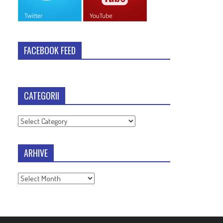
FACEBOOK FEED
CATEGORII
Categorii
ARHIVE
Arhive