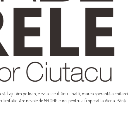
m să-l ajutăm pe Ioan, elev la liceul Dinu Lipatti, marea speranţă a chitarei
r limfatic. Are nevoie de 50.000 euro, pentru a fi operat la Viena. Până