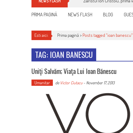
Ziaristul Ion Cristoiu, prima 
NEWS FLASH
PRIMA PAGINĂ
NEWS FLASH
BLOG
GUES
Esti aici:
Prima pagină >
Posts tagged "ioan banescu"
TAG: IOAN BANESCU
Uniţi Salvăm; Viaţa Lui Ioan Bănescu
Umanitar
de
Victor Ciutacu
-
November 17, 2013