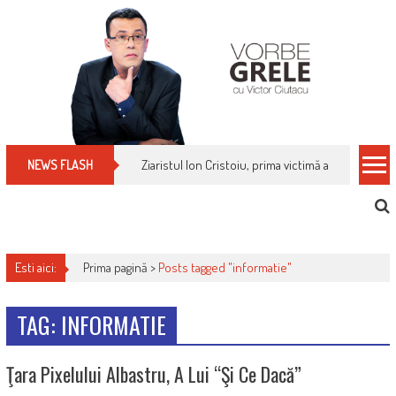
Skip
to
content
Ziaristul Ion Cristoiu, prima victimă a noi cenzuri 
NEWS FLASH
Esti aici:
Prima pagină >
Posts tagged "informatie"
TAG: INFORMATIE
Ţara Pixelului Albastru, A Lui “şi Ce Dacă”