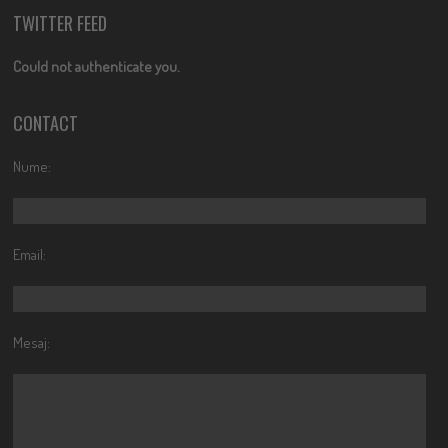
TWITTER FEED
Could not authenticate you.
CONTACT
Nume:
Email:
Mesaj: