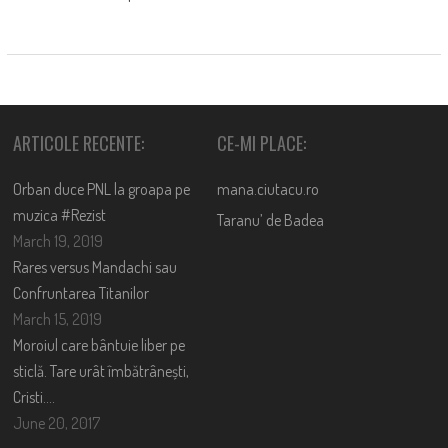
ARTICOLE RECENTE:
CE-MI PLACE:
Orban duce PNL la groapa pe
mana.ciutacu.ro
muzica #Rezist
Taranu’ de Badea
March 19, 2019
Rares versus Mandachi sau
Confruntarea Titanilor
March 15, 2019
Moroiul care bântuie liber pe
sticlă. Tare urât îmbătrânești,
Cristi….
June 20, 2017