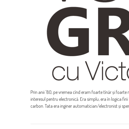
Prin anii '80, pe vremea cînd eram foarte tînăr și foarte
interesul pentru electronică. Era simplu, era în logica firii
carbon. Tata era inginer automatician/electronist și spe