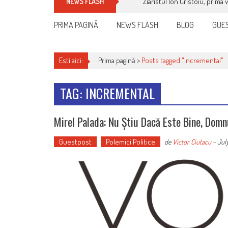
Ziaristul Ion Cristoiu, prima 
NEWS FLASH
PRIMA PAGINĂ
NEWS FLASH
BLOG
GUES
Esti aici:
Prima pagină >
Posts tagged "incremental"
TAG: INCREMENTAL
Mirel Palada: Nu Știu Dacă Este Bine, Dom
Guestpost
Polemici Politice
de
Victor Ciutacu
-
July