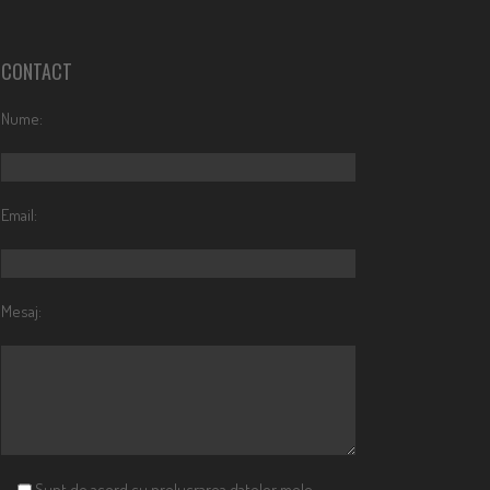
CONTACT
Nume:
Email:
Mesaj:
Sunt de acord cu prelucrarea datelor mele