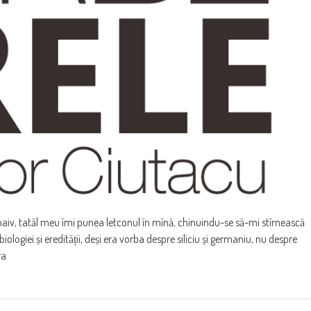
 naiv, tatăl meu îmi punea letconul în mînă, chinuindu-se să-mi stîrnească
 biologiei și eredității, deși era vorba despre siliciu și germaniu, nu despre
ra