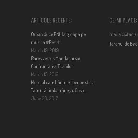
ARTICOLE RECENTE:
CE-MI PLACE:
Orban duce PNL la groapa pe
mana.ciutacu.
muzica #Rezist
Taranu’ de Ba
March 19, 2019
Rares versus Mandachi sau
Confruntarea Titanilor
March 15, 2019
Moroiul care bântuie liber pe sticlă.
Tare urât îmbătrânești, Cristi….
June 20, 2017