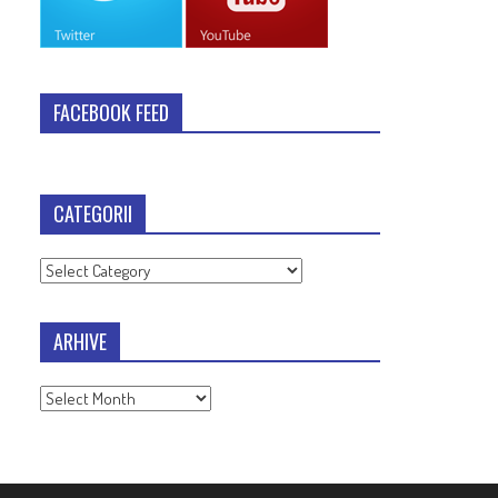
FACEBOOK FEED
CATEGORII
Categorii
ARHIVE
Arhive