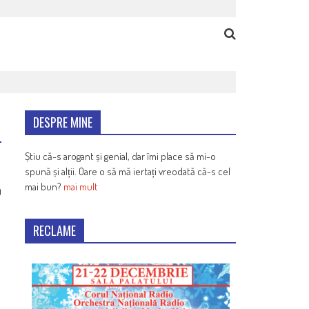
DESPRE MINE
Știu că-s arogant și genial, dar îmi place să mi-o
spună și alții. Oare o să mă iertați vreodată că-s cel
mai bun?
mai mult
9
RECLAME