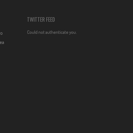
TWITTER FEED
Could not authenticate you.
ro
dea