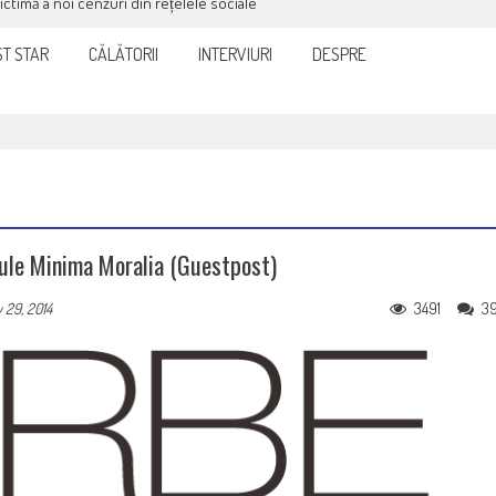
victimă a noi cenzuri din rețelele sociale
T STAR
CĂLĂTORII
INTERVIURI
DESPRE
nule Minima Moralia (guestpost)
3491
3
 29, 2014