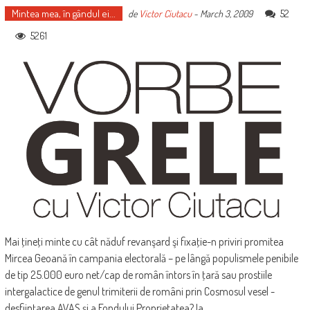
Mintea mea, în gândul ei...
52
de
Victor Ciutacu
-
March 3, 2009
5261
Mai ţineţi minte cu cât năduf revanşard şi fixaţie-n priviri promitea
Mircea Geoană în campania electorală – pe lângă populismele penibile
de tip 25.000 euro net/cap de român întors în ţară sau prostiile
intergalactice de genul trimiterii de români prin Cosmosul vesel -
desfiinţarea AVAS şi a Fondului Proprietatea? Ia