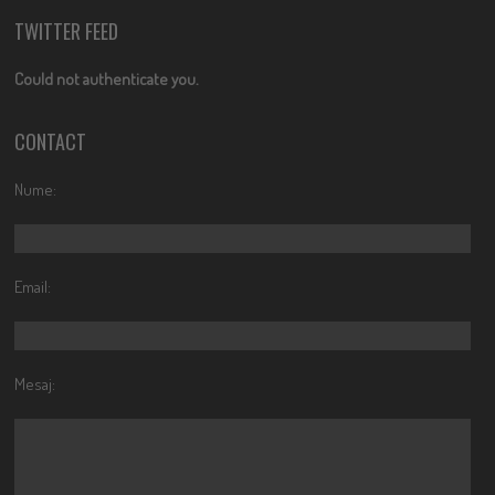
TWITTER FEED
Could not authenticate you.
CONTACT
Nume:
Email:
Mesaj: