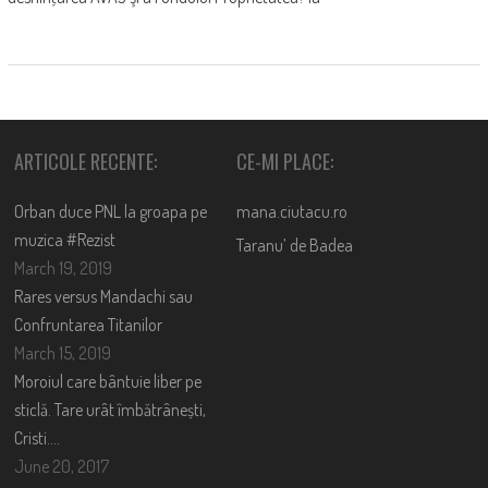
ARTICOLE RECENTE:
CE-MI PLACE:
Orban duce PNL la groapa pe
mana.ciutacu.ro
muzica #Rezist
Taranu’ de Badea
March 19, 2019
Rares versus Mandachi sau
Confruntarea Titanilor
March 15, 2019
Moroiul care bântuie liber pe
sticlă. Tare urât îmbătrânești,
Cristi….
June 20, 2017