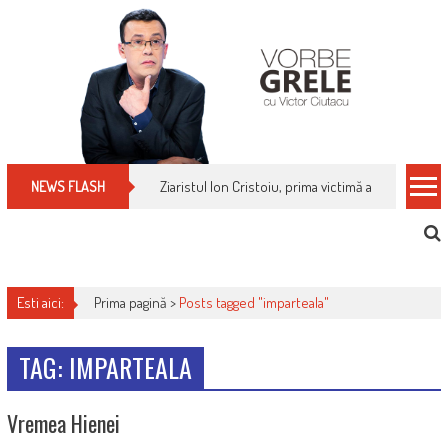
Skip
to
content
Ziaristul Ion Cristoiu, prima victimă a noi cenzuri 
NEWS FLASH
Esti aici:
Prima pagină >
Posts tagged "imparteala"
TAG: IMPARTEALA
Vremea Hienei