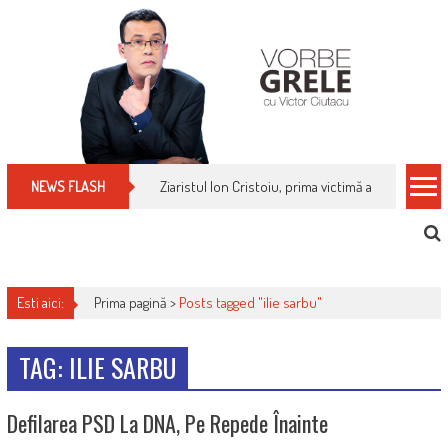
Skip
to
content
Ziaristul Ion Cristoiu, prima victimă a noi cenzuri 
NEWS FLASH
Esti aici:
Prima pagină >
Posts tagged "ilie sarbu"
TAG: ILIE SARBU
Defilarea PSD La DNA, Pe Repede Înainte