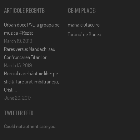
ARTICOLE RECENTE:
CE-MI PLACE:
Orban duce PNL la groapa pe
mana.ciutacu.ro
muzica #Rezist
Taranu’ de Badea
March 19, 2019
Rares versus Mandachi sau
Confruntarea Titanilor
March 15, 2019
Moroiul care bântuie liber pe
sticlă. Tare urât îmbătrânești,
Cristi….
June 20, 2017
TWITTER FEED
Could not authenticate you.