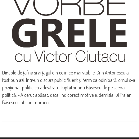
Dincolo de țâfna și arțagul din ce în ce mai vizibile, Crin Antonescu a
fost bun azi. Într-un discurs public fluent și ferm ca odinioară, omul s-a
poziționat politic ca adevăratul luptător anti Băsescu de pe scena
politică. - A cerut apăsat, detaliind corect motivele, demisia lui Traian
Băsescu, într-un moment