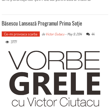
Băsescu Lansează Programul Prima Soţie
Ce-mi provoaca scarba
44
de
Victor Ciutacu
-
May 9, 2014
3777