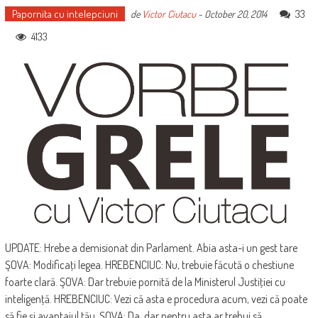
Papornita cu intelepciuni
33
de
Victor Ciutacu
-
October 20, 2014
4133
UPDATE: Hrebe a demisionat din Parlament. Abia asta-i un gest tare
ŞOVA: Modificaţi legea. HREBENCIUC: Nu, trebuie făcută o chestiune
foarte clară. ŞOVA: Dar trebuie pornită de la Ministerul Justiţiei cu
inteligenţă. HREBENCIUC: Vezi că asta e procedura acum, vezi că poate
să fie şi avantajul tău. ŞOVA: Da, dar pentru asta ar trebui să