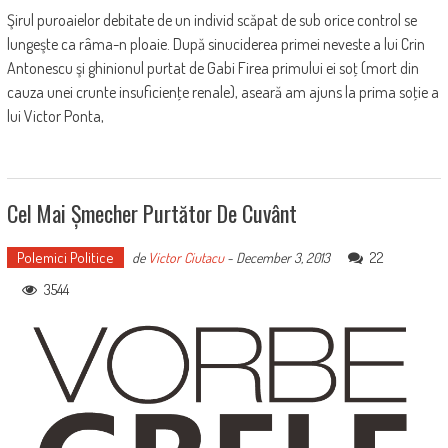
Şirul puroaielor debitate de un individ scăpat de sub orice control se
lungeşte ca râma-n ploaie. După sinuciderea primei neveste a lui Crin
Antonescu şi ghinionul purtat de Gabi Firea primului ei soţ (mort din
cauza unei crunte insuficienţe renale), aseară am ajuns la prima soţie a
lui Victor Ponta,
Cel Mai Șmecher Purtător De Cuvânt
Polemici Politice
22
de
Victor Ciutacu
-
December 3, 2013
3544