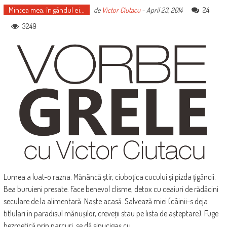
Mintea mea, în gândul ei...
24
de
Victor Ciutacu
-
April 23, 2014
3249
Lumea a luat-o razna. Mănâncă știr, ciuboțica cucului și pizda țigăncii.
Bea buruieni presate. Face benevol clisme, detox cu ceaiuri de rădăcini
seculare de la alimentară. Naște acasă. Salvează miei (câinii-s deja
titlulari în paradisul mănușilor, creveții stau pe lista de așteptare). Fuge
bezmetică prin parcuri, se dă sinucigaș cu