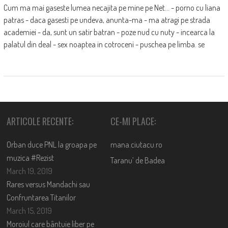
Cum ma mai gaseste lumea necajita pe mine pe Net... - porno cu liana
patras - daca gasesti pe undeva, anunta-ma - ma atragi pe strada
academiei - da, sunt un satir batran - poze nud cu nuty - incearca la
palatul din deal - sex noaptea in cotroceni - puschea pe limba. se
ARTICOLE RECENTE:
CE-MI PLACE:
Orban duce PNL la groapa pe
mana.ciutacu.ro
muzica #Rezist
Taranu’ de Badea
March 19, 2019
Rares versus Mandachi sau
Confruntarea Titanilor
March 15, 2019
Moroiul care bântuie liber pe