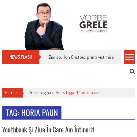
Skip
to
content
Ziaristul Ion Cristoiu, prima victimă a noi cenzuri 
NEWS FLASH
Esti aici:
Prima pagină >
Posts tagged "horia paun"
TAG: HORIA PAUN
Youthbank Şi Ziua În Care Am Întinerit