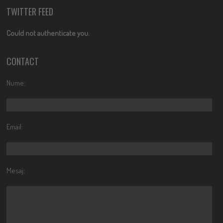
TWITTER FEED
Could not authenticate you.
CONTACT
Nume:
Email:
Mesaj: