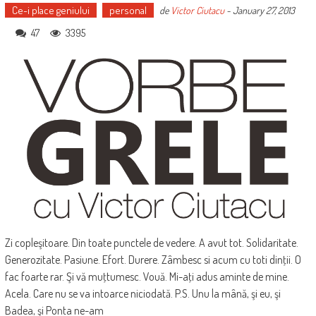
Ce-i place geniului
personal
de
Victor Ciutacu
-
January 27, 2013
47
3395
Zi copleşitoare. Din toate punctele de vedere. A avut tot. Solidaritate.
Generozitate. Pasiune. Efort. Durere. Zâmbesc si acum cu toti dinţii. O
fac foarte rar. Şi vă muţtumesc. Vouă. Mi-aţi adus aminte de mine.
Acela. Care nu se va intoarce niciodată. P.S. Unu la mână, şi eu, şi
Badea, şi Ponta ne-am