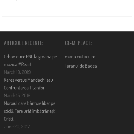
ARTICOLE RECENTE:
CE-MI PLACE:
Orban duce PNL la groapa pe
mana.ciutacu.ro
muzica #Rezist
Taranu’ de Badea
March 19, 2019
Rares versus Mandachi sau
Confruntarea Titanilor
March 15, 2019
Moroiul care bântuie liber pe
sticlă. Tare urât îmbătrânești,
Cristi….
June 20, 2017