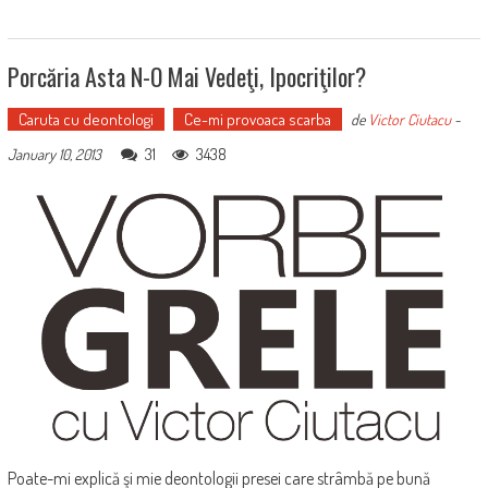
Porcăria Asta N-O Mai Vedeţi, Ipocriţilor?
Caruta cu deontologi
Ce-mi provoaca scarba
de
Victor Ciutacu
-
31
3438
January 10, 2013
Poate-mi explică şi mie deontologii presei care strâmbă pe bună