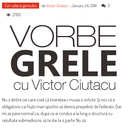
Ce-i place geniului
3
de
Victor Ciutacu
-
January 24, 2014
2760
Nu-s dintre cei care cred că tinereţea-i musai o virtute. Şi nici că e
obligatoriu ca foştii mari sportivi să devină preşedinţi de federaţii. Dar
mi se pare normal ca, după ce ai condus a la long o structură cu
rezultate submediocre, să te dai la o parte. Nu să