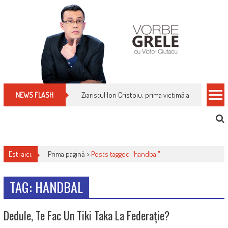
Skip
to
content
Ziaristul Ion Cristoiu, prima victimă a noi cenzuri 
NEWS FLASH
Esti aici:
Prima pagină >
Posts tagged "handbal"
TAG: HANDBAL
Dedule, Te Fac Un Tiki Taka La Federație?