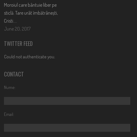
Moroiul care bântuie liber pe
sticlă. Tare urât îmbătrânești,
Cristi….
June 20, 2017
TWITTER FEED
Could not authenticate you.
CONTACT
Nume:
Email: