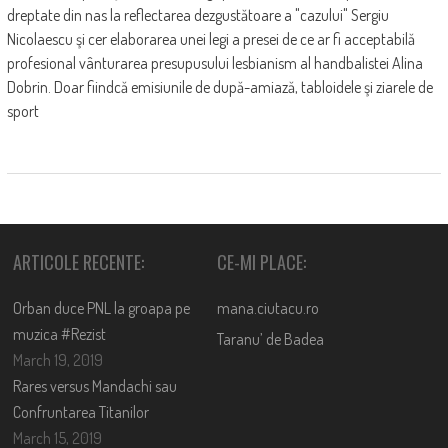
dreptate din nas la reflectarea dezgustătoare a "cazului" Sergiu
Nicolaescu şi cer elaborarea unei legi a presei de ce ar fi acceptabilă
profesional vânturarea presupusului lesbianism al handbalistei Alina
Dobrin. Doar fiindcă emisiunile de după-amiază, tabloidele şi ziarele de
sport
ARTICOLE RECENTE:
CE-MI PLACE:
Orban duce PNL la groapa pe
mana.ciutacu.ro
muzica #Rezist
Taranu’ de Badea
March 19, 2019
Rares versus Mandachi sau
Confruntarea Titanilor
March 15, 2019