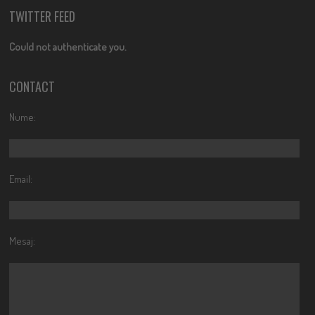
TWITTER FEED
Could not authenticate you.
CONTACT
Nume:
Email:
Mesaj: