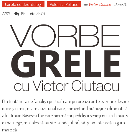
Caruta cu deontologi
Polemici Politice
de
Victor Ciutacu
-
June 14,
86
5870
2010
Din toată liota de "analişti politici" care perorează pe televizoare despre
orice şi nimic, n-am auzit unul care, comentând prăbuşirea dramatică
a lui Traian Băsescu (pe care nici măcar pedeliştii serioşi nu se chinuie s-
o mai nege, mai ales că au şi ei sondajul lor), să-şi amintească-n gura
mare că