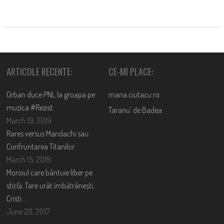
ARTICOLE RECENTE:
CE-MI PLACE:
Orban duce PNL la groapa pe
mana.ciutacu.ro
muzica #Rezist
Taranu’ de Badea
March 19, 2019
Rares versus Mandachi sau
Confruntarea Titanilor
March 15, 2019
Moroiul care bântuie liber pe
sticlă. Tare urât îmbătrânești,
Cristi….
June 20, 2017