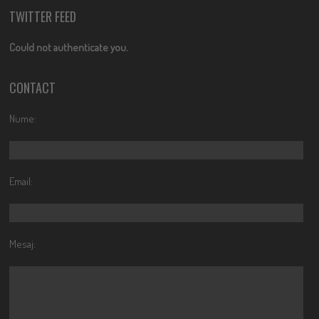
TWITTER FEED
Could not authenticate you.
CONTACT
Nume:
Email:
Mesaj: