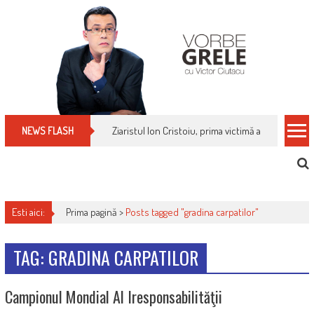
Skip
to
content
Ziaristul Ion Cristoiu, prima victimă a noi cenzuri 
NEWS FLASH
Esti aici:
Prima pagină >
Posts tagged "gradina carpatilor"
TAG: GRADINA CARPATILOR
Campionul Mondial Al Iresponsabilităţii