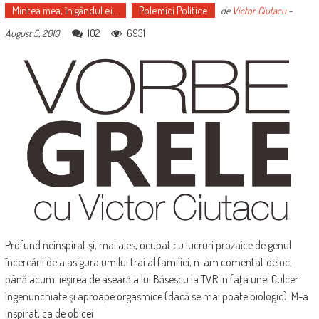
Mintea mea, în gândul ei...
Polemici Politice
de
Victor Ciutacu
-
102
6931
August 5, 2010
Profund neinspirat şi, mai ales, ocupat cu lucruri prozaice de genul
încercării de a asigura umilul trai al familiei, n-am comentat deloc,
până acum, ieşirea de aseară a lui Băsescu la TVR în faţa unei Culcer
îngenunchiate şi aproape orgasmice (dacă se mai poate biologic). M-a
inspirat, ca de obicei