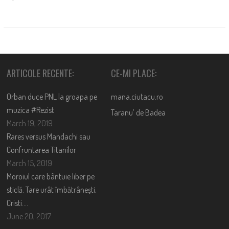
ARTICOLE RECENTE:
CE-MI PLACE:
Orban duce PNL la groapa pe
mana.ciutacu.ro
muzica #Rezist
Taranu’ de Badea
March 19, 2019
Rares versus Mandachi sau
Confruntarea Titanilor
March 15, 2019
Moroiul care bântuie liber pe
sticlă. Tare urât îmbătrânești,
Cristi….
June 20, 2017