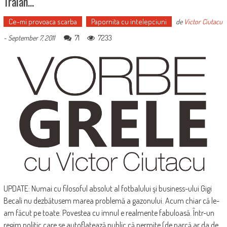
Traian…
Ce-mi provoaca scarba
Papornita cu intelepciuni
de
Victor Ciutacu
71
7233
-
September 7, 2011
UPDATE: Numai cu filosoful absolut al fotbalului şi business-ului Gigi
Becali nu dezbătusem marea problemă a gazonului. Acum chiar că le-
am făcut pe toate. Povestea cu imnul e realmente fabuloasă. Într-un
regim politic care se autoflatează public că permite (de parcă ar da de