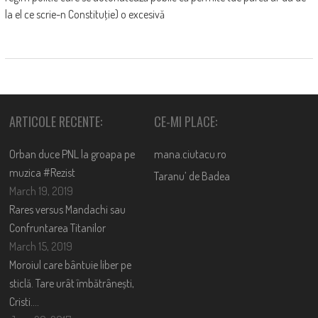
la el ce scrie-n Constituţie) o excesivă
ARTICOLE RECENTE:
CE-MI PLACE:
Orban duce PNL la groapa pe
mana.ciutacu.ro
muzica #Rezist
Taranu’ de Badea
March 19, 2019
Rares versus Mandachi sau
Confruntarea Titanilor
March 15, 2019
Moroiul care bântuie liber pe
sticlă. Tare urât îmbătrânești,
Cristi….