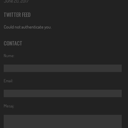
June 20, 2017
TWITTER FEED
Could not authenticate you.
CONTACT
Nume:
Email:
Mesaj: