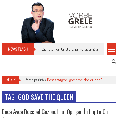
Skip
to
content
Ziaristul Ion Cristoiu, prima victimă a noi cenzuri 
NEWS FLASH
Esti aici:
Prima pagină >
Posts tagged "god save the queen"
TAG: GOD SAVE THE QUEEN
Dacă Avea Decebal Gazonul Lui Oprişan În Lupta Cu