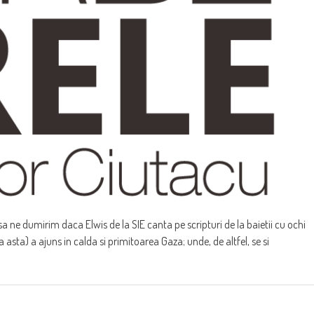
sa ne dumirim daca Elwis de la SIE canta pe scripturi de la baietii cu ochi
 asta) a ajuns in calda si primitoarea Gaza; unde, de altfel, se si