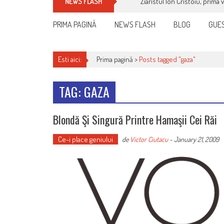
Ziaristul Ion Cristoiu, prima 
NEWS FLASH
PRIMA PAGINĂ
NEWS FLASH
BLOG
GUES
Esti aici:
Prima pagină >
Posts tagged "gaza"
TAG: GAZA
Blondă Şi Singură Printre Hamaşii Cei Răi
Ce-i place geniului
de
Victor Ciutacu
-
January 21, 2009