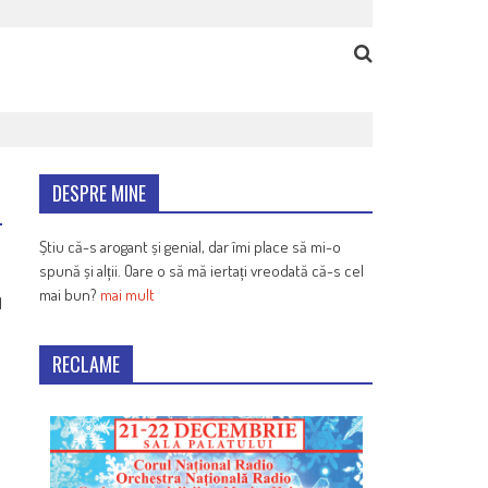
DESPRE MINE
Știu că-s arogant și genial, dar îmi place să mi-o
spună și alții. Oare o să mă iertați vreodată că-s cel
mai bun?
mai mult
1
RECLAME