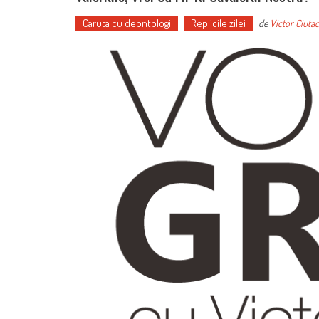
Caruta cu deontologi
Replicile zilei
de
Victor Ciuta