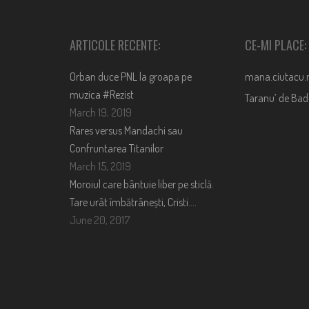
ARTICOLE RECENTE:
CE-MI PLACE:
Orban duce PNL la groapa pe
mana.ciutacu.
muzica #Rezist
Taranu’ de Ba
March 19, 2019
Rares versus Mandachi sau
Confruntarea Titanilor
March 15, 2019
Moroiul care bântuie liber pe sticlă.
Tare urât îmbătrânești, Cristi….
June 20, 2017