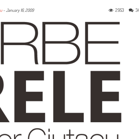
2953
3
cu
-
January 16, 2009