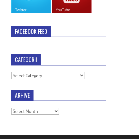
FACEBOOK FEED
CATEGORII
Categorii
ARHIVE
Arhive