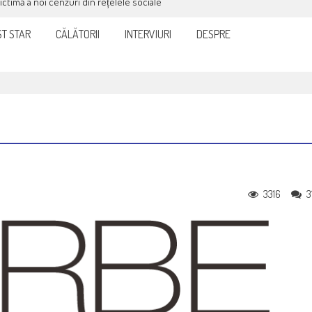
victimă a noi cenzuri din rețelele sociale
T STAR
CĂLĂTORII
INTERVIURI
DESPRE
3316
3