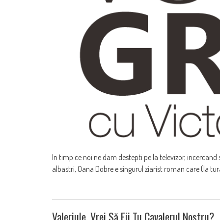
In timp ce noi ne dam destepti pe la televizor, incercand 
albastri, Oana Dobre e singurul ziarist roman care (la tura
Valeriule, Vrei Să Fii Tu Cavalerul Nostru?