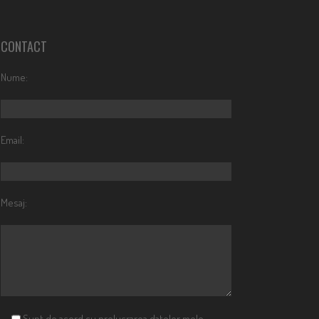
CONTACT
Nume:
Email:
Mesaj:
Sunt de acord cu prelucrarea datelor mele