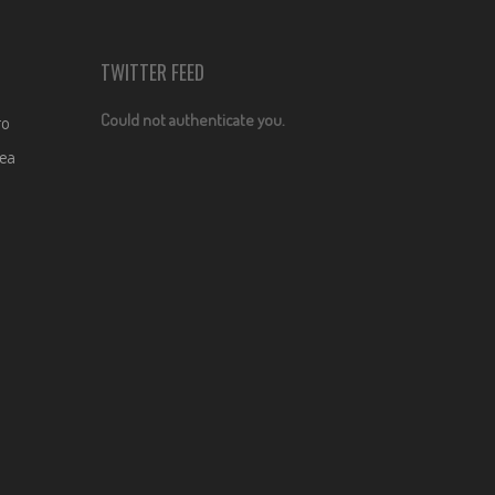
TWITTER FEED
Could not authenticate you.
ro
dea