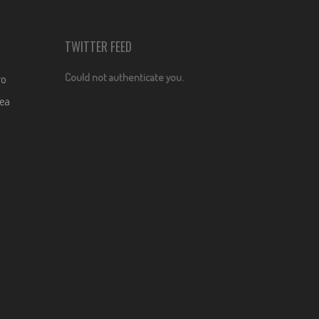
TWITTER FEED
Could not authenticate you.
ro
dea