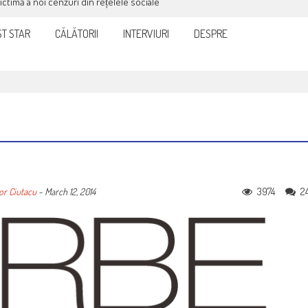
victimă a noi cenzuri din rețelele sociale
T STAR
CĂLĂTORII
INTERVIURI
DESPRE
3974
2
or Ciutacu
-
March 12, 2014