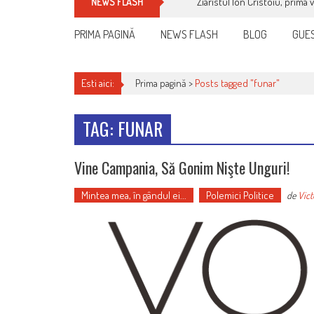
Ziaristul Ion Cristoiu, prima 
NEWS FLASH
PRIMA PAGINĂ
NEWS FLASH
BLOG
GUES
Esti aici:
Prima pagină >
Posts tagged "funar"
TAG: FUNAR
Vine Campania, Să Gonim Nişte Unguri!
Mintea mea, în gândul ei...
Polemici Politice
de
Vict