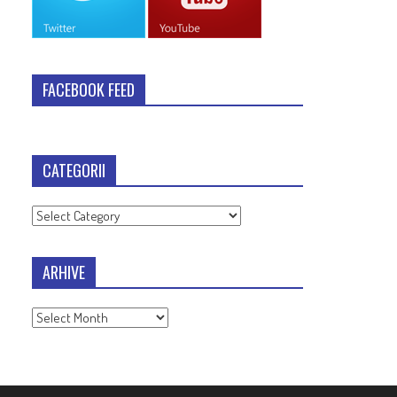
FACEBOOK FEED
CATEGORII
Categorii
ARHIVE
Arhive