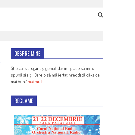
DESPRE MINE
Știu că-s arogant și genial, dar îmi place să mi-o
spună și alții. Oare o să mă iertați vreodată că-s cel
mai bun?
mai mult
4
RECLAME