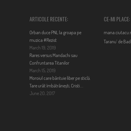
ARTICOLE RECENTE:
CE-MI PLACE:
Orban duce PNL la groapa pe
mana.ciutacu.
muzica #Rezist
Taranu’ de Ba
March 19, 2019
Rares versus Mandachi sau
Confruntarea Titanilor
March 15, 2019
Moroiul care bântuie liber pe sticlă.
Tare urât îmbătrânești, Cristi….
June 20, 2017