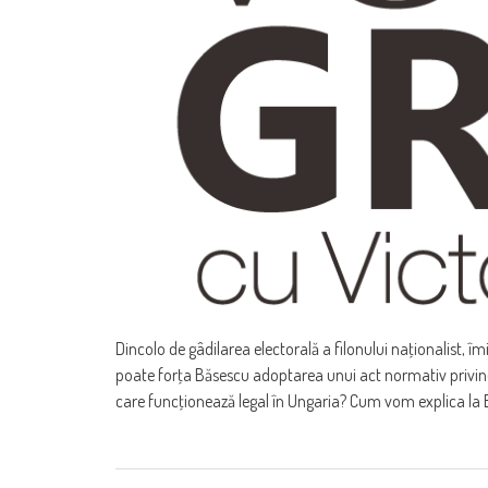
Dincolo de gâdilarea electorală a filonului naţionalist,
poate forţa Băsescu adoptarea unui act normativ privind
care funcţionează legal în Ungaria? Cum vom explica la B