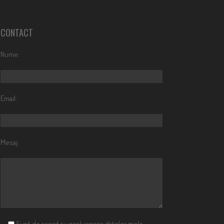
CONTACT
Nume:
Email:
Mesaj:
Sunt de acord cu prelucrarea datelor mele