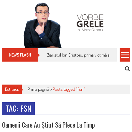
Skip
to
content
Ziaristul Ion Cristoiu, prima victimă a noi cenzuri 
NEWS FLASH
Esti aici:
Prima pagină >
Posts tagged "fsn"
TAG: FSN
Oamenii Care Au Știut Să Plece La Timp