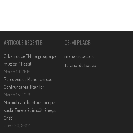
ARTICOLE RECENTE:
CE-MI PLACE:
Orban duce PNL la groapa pe
mana.ciutacu.ro
muzica #Rezist
Taranu’ de Badea
March 19, 2019
Rares versus Mandachi sau
Confruntarea Titanilor
March 15, 2019
Moroiul care bântuie liber pe
sticlă. Tare urât îmbătrânești,
Cristi….
June 20, 2017