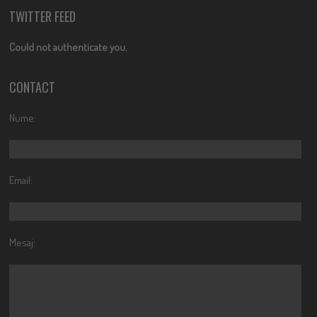
TWITTER FEED
Could not authenticate you.
CONTACT
Nume:
Email:
Mesaj: