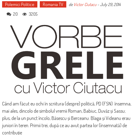
Polemici Politice
Romania TV
de
Victor Ciutacu
-
July 29, 2014
20
3205
Când am făcut eu ochi în scriitura (despre) politică, PD (FSN) însemna,
mai ales, dincolo de simbolul vremii Roman, Babiuc, Duvăz și Sassu;
plus, de la un punct încolo, Băsescu și Berceanu. Blaga și Videanu erau
juniori în teren. Primii trei, după ce au avut partea lor (însemnată) de
contribuție