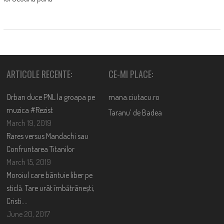
ARTICOLE RECENTE:
CE-MI PLACE:
Orban duce PNL la groapa pe
mana.ciutacu.ro
muzica #Rezist
Taranu’ de Badea
March 19, 2019
Rares versus Mandachi sau
Confruntarea Titanilor
March 15, 2019
Moroiul care bântuie liber pe
sticlă. Tare urât îmbătrânești,
Cristi….
June 20, 2017