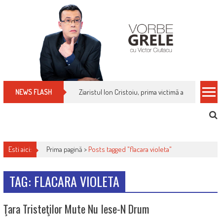
Skip
to
content
Ziaristul Ion Cristoiu, prima victimă a noi cenzuri 
NEWS FLASH
Esti aici:
Prima pagină >
Posts tagged "flacara violeta"
TAG: FLACARA VIOLETA
Ţara Tristeţilor Mute Nu Iese-N Drum