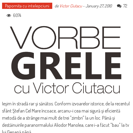
Papornita cu intelepciuni
72
de
Victor Ciutacu
-
January 27, 2010
6074
Ieşim în stradă rar şi sănătos. Conform izvoarelor istorice, de la recentul
sfânt Ştefan Cel Mare încoace, arcanu-i cea mai sigură şi eficientă
metodă de a strânge mai mult de trei "zimbri" la un loc. Până şi
destăinuirile paranormalului Aliodor Manolea, care i-a făcut "bau" la tv
lui Geoană până