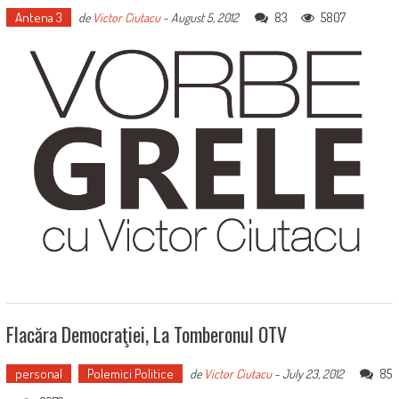
Antena 3
83
5807
de
Victor Ciutacu
-
August 5, 2012
Flacăra Democraţiei, La Tomberonul OTV
personal
Polemici Politice
85
de
Victor Ciutacu
-
July 23, 2012