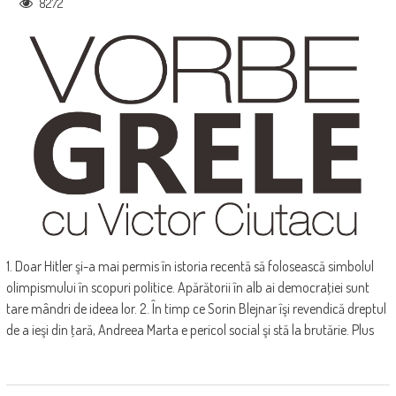
8272
1. Doar Hitler şi-a mai permis în istoria recentă să folosească simbolul
olimpismului în scopuri politice. Apărătorii în alb ai democraţiei sunt
tare mândri de ideea lor. 2. În timp ce Sorin Blejnar îşi revendică dreptul
de a ieşi din ţară, Andreea Marta e pericol social şi stă la brutărie. Plus