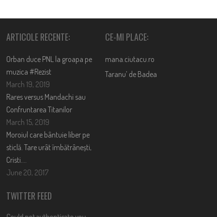
ARTICOLE RECENTE:
CE-MI PLACE:
Orban duce PNL la groapa pe
mana.ciutacu.ro
muzica #Rezist
Taranu’ de Badea
March 19, 2019
Rares versus Mandachi sau
Confruntarea Titanilor
March 15, 2019
Moroiul care bântuie liber pe
sticlă. Tare urât îmbătrânești,
Cristi….
June 20, 2017
TWITTER FEED
Could not authenticate you.