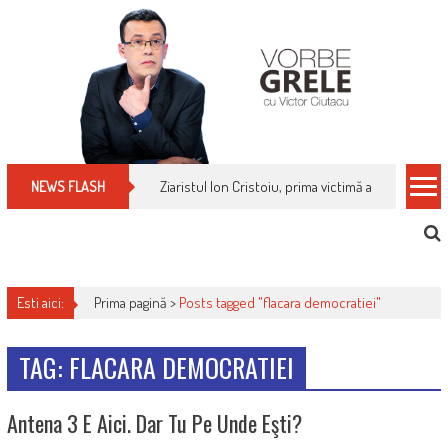
Skip
to
content
Ziaristul Ion Cristoiu, prima victimă a noi cenzuri 
NEWS FLASH
Esti aici:
Prima pagină >
Posts tagged "flacara democratiei"
TAG: FLACARA DEMOCRATIEI
Antena 3 E Aici. Dar Tu Pe Unde Eşti?