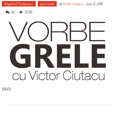
Imperiul Ciutacesc
personal
de
Victor Ciutacu
-
July 13, 2010
40
3298
19601