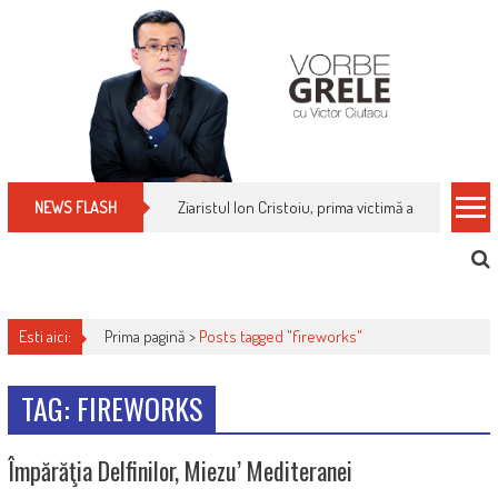
Skip
to
content
Ziaristul Ion Cristoiu, prima victimă a noi cenzuri 
NEWS FLASH
Esti aici:
Prima pagină >
Posts tagged "fireworks"
TAG: FIREWORKS
Împărăţia Delfinilor, Miezu’ Mediteranei