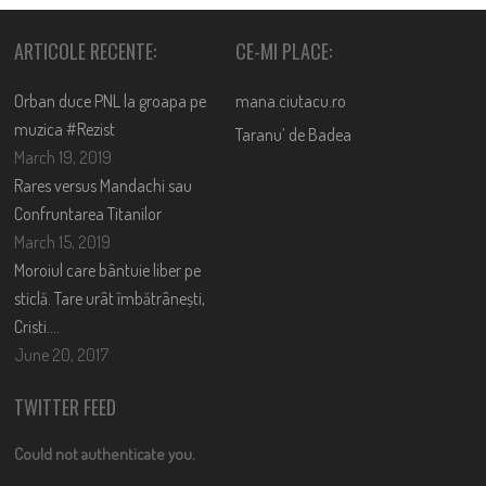
ARTICOLE RECENTE:
CE-MI PLACE:
Orban duce PNL la groapa pe
mana.ciutacu.ro
muzica #Rezist
Taranu’ de Badea
March 19, 2019
Rares versus Mandachi sau
Confruntarea Titanilor
March 15, 2019
Moroiul care bântuie liber pe
sticlă. Tare urât îmbătrânești,
Cristi….
June 20, 2017
TWITTER FEED
Could not authenticate you.