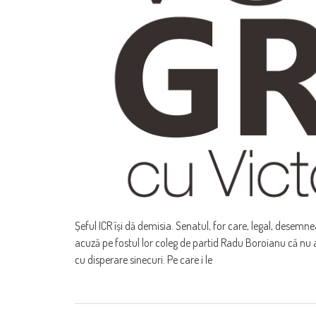
Șeful ICR își dă demisia. Senatul, for care, legal, desemnea
acuză pe fostul lor coleg de partid Radu Boroianu că nu a
cu disperare sinecuri. Pe care i le