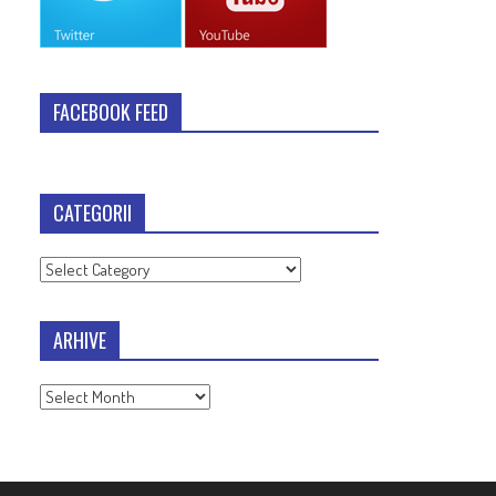
FACEBOOK FEED
CATEGORII
Categorii
ARHIVE
Arhive