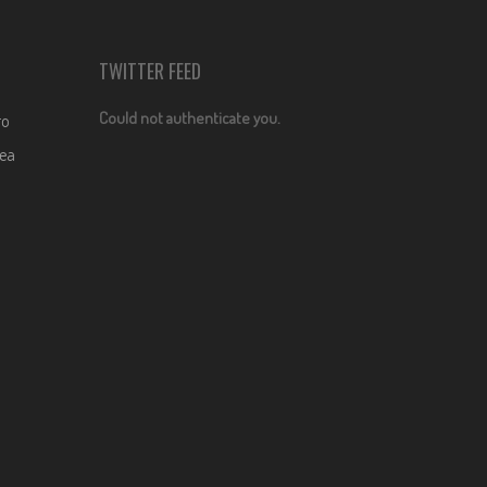
TWITTER FEED
Could not authenticate you.
ro
dea