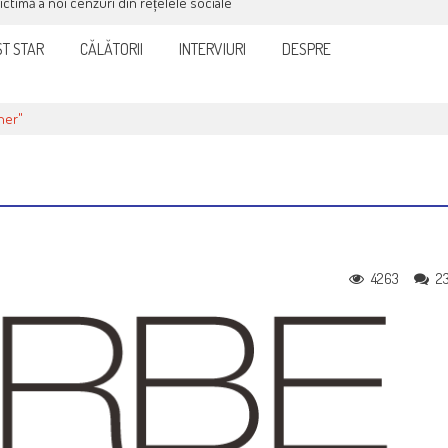
victimă a noi cenzuri din rețelele sociale
T STAR
CĂLĂTORII
INTERVIURI
DESPRE
ner"
4263
2