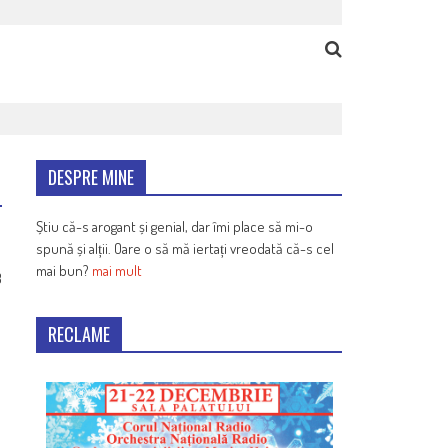
DESPRE MINE
Știu că-s arogant și genial, dar îmi place să mi-o
spună și alții. Oare o să mă iertați vreodată că-s cel
mai bun?
mai mult
3
RECLAME