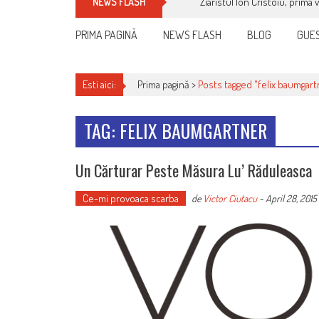
Ziaristul Ion Cristoiu, prima 
NEWS FLASH
PRIMA PAGINĂ
NEWS FLASH
BLOG
GUES
Esti aici:
Prima pagină >
Posts tagged "felix baumgart
TAG: FELIX BAUMGARTNER
Un Cărturar Peste Măsura Lu’ Răduleasca
Ce-mi provoaca scarba
de
Victor Ciutacu
-
April 28, 2015