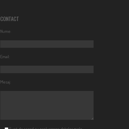
CONTACT
Nume:
Email:
Mesaj:
Sunt de acord cu prelucrarea datelor mele