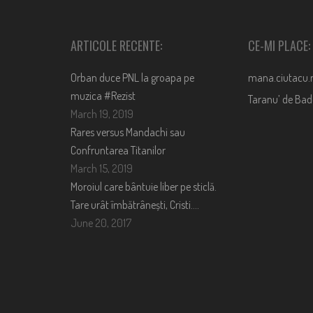
ARTICOLE RECENTE:
CE-MI PLACE:
Orban duce PNL la groapa pe
mana.ciutacu.
muzica #Rezist
Taranu’ de Ba
March 19, 2019
Rares versus Mandachi sau
Confruntarea Titanilor
March 15, 2019
Moroiul care bântuie liber pe sticlă.
Tare urât îmbătrânești, Cristi….
June 20, 2017