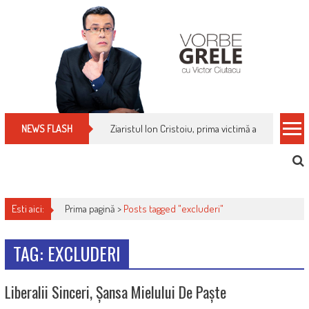
Skip
to
content
Ziaristul Ion Cristoiu, prima victimă a noi cenzuri 
NEWS FLASH
Esti aici:
Prima pagină >
Posts tagged "excluderi"
TAG: EXCLUDERI
Liberalii Sinceri, Șansa Mielului De Paște