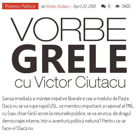
Polemici Politice
6
3405
de
Victor Ciutacu
-
April 22, 2013
Șansa imediată a măreței inițiative liberale e cea a mielului de Paște.
Dacă nu se va rupe rapid USL, ce membru important și rațional al PNL,
cu (sau chiar fără) acces la resursele publice, se va arunca, de dragul
democrației interne, într-o aventură politică nebună? Pentru ce-ar
face-o? Dacă nu