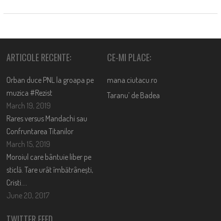
ARTICOLE RECENTE:
CE-MI PLACE:
Orban duce PNL la groapa pe
mana.ciutacu.ro
muzica #Rezist
Taranu’ de Badea
March 19, 2019
Rares versus Mandachi sau
Confruntarea Titanilor
March 15, 2019
Moroiul care bântuie liber pe
sticlă. Tare urât îmbătrânești,
Cristi….
June 20, 2017
TWITTER FEED