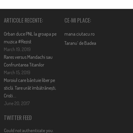
ARTICOLE RECENTE:
CE-MI PLACE:
Orban duce PNL la groapa pe
mana.ciutacu.ro
muzica #Rezist
Taranu’ de Badea
March 19, 2019
Rares versus Mandachi sau
Confruntarea Titanilor
March 15, 2019
Moroiul care bântuie liber pe
sticlă. Tare urât îmbătrânești,
Cristi….
June 20, 2017
TWITTER FEED
Could not authenticate you.