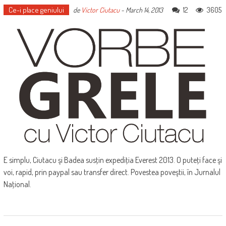
Ce-i place geniului
12
3605
de
Victor Ciutacu
-
March 14, 2013
E simplu, Ciutacu şi Badea susţin expediţia Everest 2013. O puteţi face şi
voi, rapid, prin paypal sau transfer direct. Povestea poveştii, în Jurnalul
Naţional.