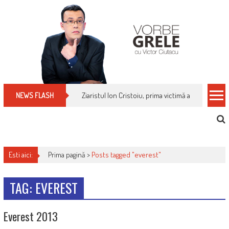
Skip
to
content
Ziaristul Ion Cristoiu, prima victimă a noi cenzuri 
NEWS FLASH
Esti aici:
Prima pagină >
Posts tagged "everest"
TAG: EVEREST
Everest 2013