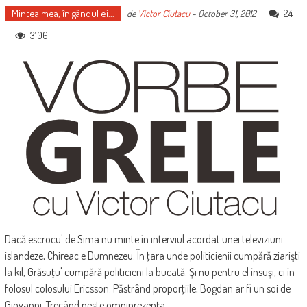
Mintea mea, în gândul ei...
24
de
Victor Ciutacu
-
October 31, 2012
3106
Dacă escrocu' de Sima nu minte în interviul acordat unei televiziuni
islandeze, Chireac e Dumnezeu. În ţara unde politicienii cumpără ziarişti
la kil, Grăsuţu' cumpără politicieni la bucată. Şi nu pentru el însuşi, ci în
folosul colosului Ericsson. Păstrând proporţiile, Bogdan ar fi un soi de
Giovanni. Trecând peste omniprezenţa