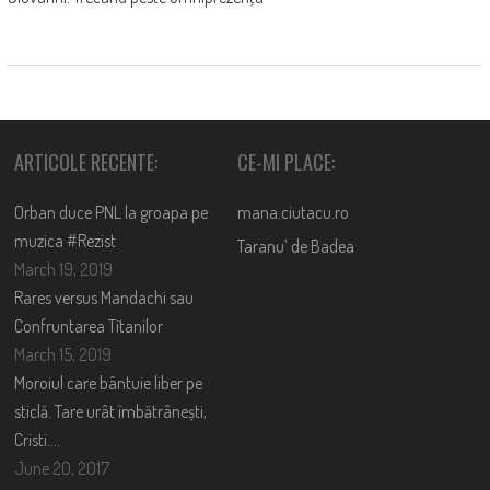
ARTICOLE RECENTE:
CE-MI PLACE:
Orban duce PNL la groapa pe
mana.ciutacu.ro
muzica #Rezist
Taranu’ de Badea
March 19, 2019
Rares versus Mandachi sau
Confruntarea Titanilor
March 15, 2019
Moroiul care bântuie liber pe
sticlă. Tare urât îmbătrânești,
Cristi….
June 20, 2017