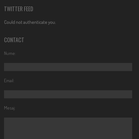
TWITTER FEED
Could not authenticate you.
CONTACT
Nume:
Email:
Mesaj: