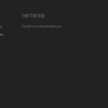
TWITTER FEED
Could not authenticate you.
ro
dea