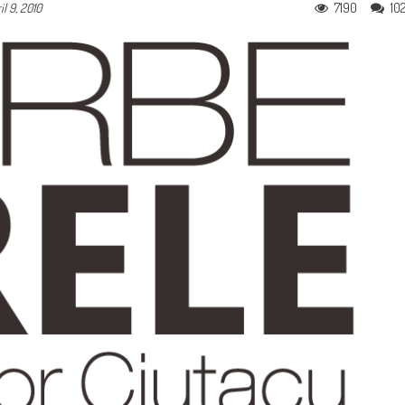
7190
10
il 9, 2010