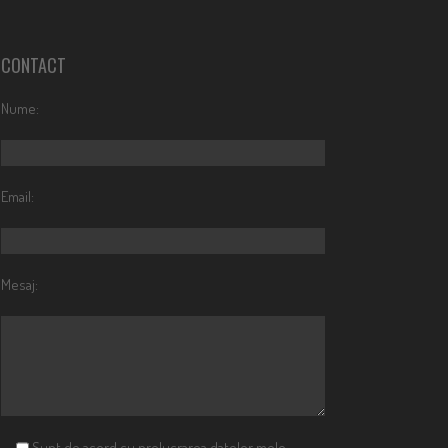
CONTACT
Nume:
Email:
Mesaj:
Sunt de acord cu prelucrarea datelor mele