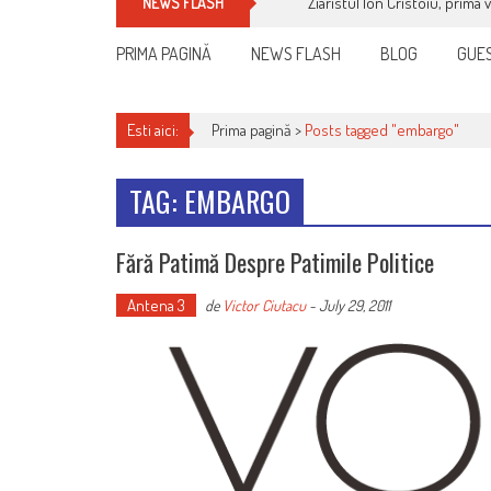
Ziaristul Ion Cristoiu, prima 
NEWS FLASH
PRIMA PAGINĂ
NEWS FLASH
BLOG
GUES
Esti aici:
Prima pagină >
Posts tagged "embargo"
TAG: EMBARGO
Fără Patimă Despre Patimile Politice
Antena 3
de
Victor Ciutacu
-
July 29, 2011