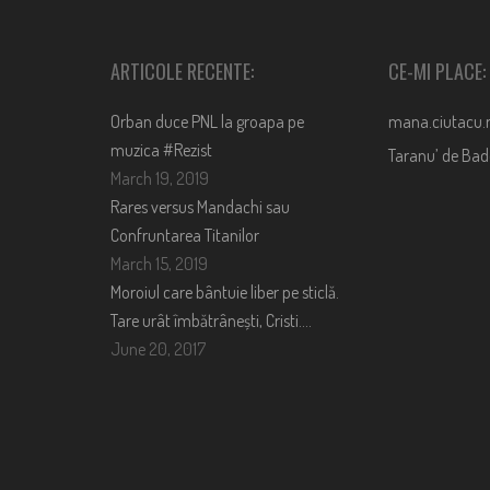
ARTICOLE RECENTE:
CE-MI PLACE:
Orban duce PNL la groapa pe
mana.ciutacu.
muzica #Rezist
Taranu’ de Ba
March 19, 2019
Rares versus Mandachi sau
Confruntarea Titanilor
March 15, 2019
Moroiul care bântuie liber pe sticlă.
Tare urât îmbătrânești, Cristi….
June 20, 2017