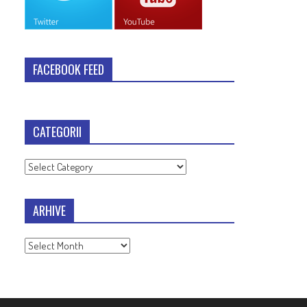
FACEBOOK FEED
CATEGORII
Categorii
ARHIVE
Arhive