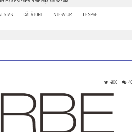
victimă a noi cenzuri din rețelele sociale
T STAR
CĂLĂTORII
INTERVIURI
DESPRE
4100
4