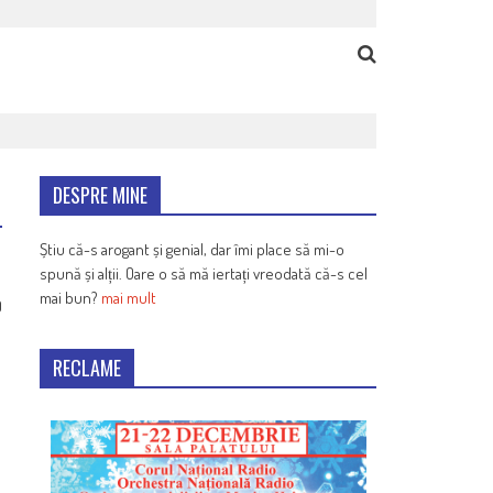
DESPRE MINE
Știu că-s arogant și genial, dar îmi place să mi-o
spună și alții. Oare o să mă iertați vreodată că-s cel
mai bun?
mai mult
0
RECLAME