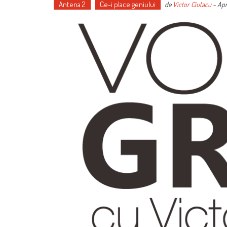
Antena 2
Ce-i place geniului
de
Victor Ciutacu
-
Apr