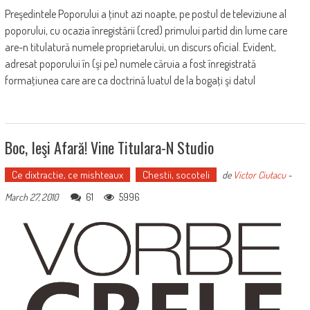
Preşedintele Poporului a ţinut azi noapte, pe postul de televiziune al
poporului, cu ocazia înregistării (cred) primului partid din lume care
are-n titulatură numele proprietarului, un discurs oficial. Evident,
adresat poporului în (şi pe) numele căruia a fost înregistrată
formaţiunea care are ca doctrină luatul de la bogaţi şi datul
Boc, Ieşi Afară! Vine Titulara-N Studio
Ce dixtractie, ce mishteaux
Chestii, socoteli
de
Victor Ciutacu
-
61
5996
March 27, 2010