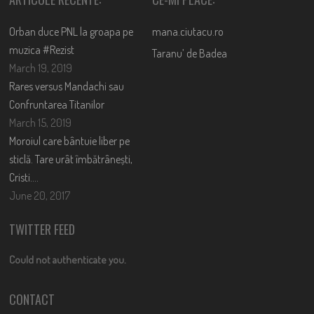
Orban duce PNL la groapa pe
mana.ciutacu.ro
muzica #Rezist
Taranu’ de Badea
March 19, 2019
Rares versus Mandachi sau
Confruntarea Titanilor
March 15, 2019
Moroiul care bântuie liber pe
sticlă. Tare urât îmbătrânești,
Cristi….
June 20, 2017
TWITTER FEED
Could not authenticate you.
CONTACT