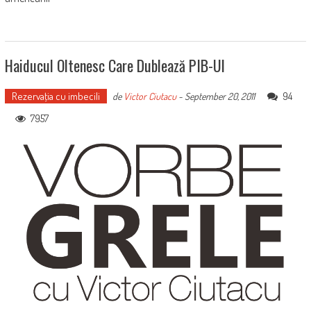
Haiducul Oltenesc Care Dublează PIB-Ul
Rezervaţia cu imbecili
94
de
Victor Ciutacu
-
September 20, 2011
7957