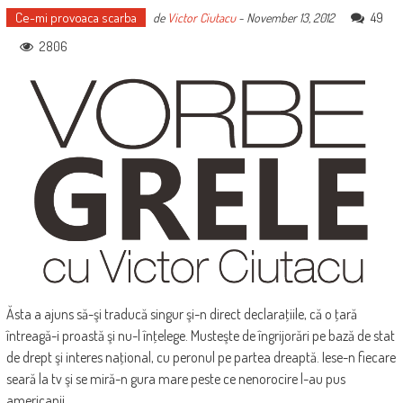
Ce-mi provoaca scarba
49
de
Victor Ciutacu
-
November 13, 2012
2806
Ăsta a ajuns să-şi traducă singur şi-n direct declaraţiile, că o ţară
întreagă-i proastă şi nu-l înţelege. Musteşte de îngrijorări pe bază de stat
de drept şi interes naţional, cu peronul pe partea dreaptă. Iese-n fiecare
seară la tv şi se miră-n gura mare peste ce nenorocire l-au pus
americanii