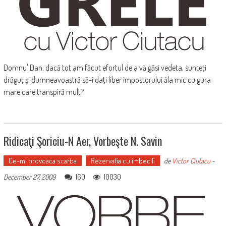
Domnu' Dan, dacă tot am făcut efortul de a vă găsi vedeta, sunteţi
drăguţ şi dumneavoastră să-i daţi liber impostorului ăla mic cu gura
mare care transpiră mult?
Ridicaţi Şoriciu-N Aer, Vorbeşte N. Savin
Ce-mi provoaca scarba
Rezervaţia cu imbecili
de
Victor Ciutacu
-
160
10030
December 27, 2009