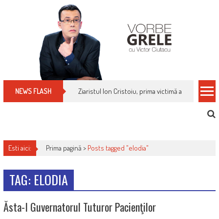
Skip
to
content
Ziaristul Ion Cristoiu, prima victimă a noi cenzuri 
NEWS FLASH
Esti aici:
Prima pagină >
Posts tagged "elodia"
TAG: ELODIA
Ăsta-I Guvernatorul Tuturor Pacienţilor