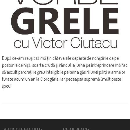
După ce-am reuşit să mă ţin câteva zile departe de nonştirile de pe
posturile de nişă, soarta crudă şi rândul la jurna pe întreprindere mă fac
să ascult peroraţiile greu inteligibile pe tema găsirii unei părţi a armelor
furate acum un an la Ciorogârla. Iar pedeapsa supremă (mult peste
şocul
ARTICOLE RECENTE:
CE-MI PLACE: