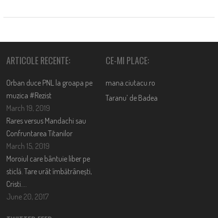
ARTICOLE RECENTE:
CE-MI PLACE:
Orban duce PNL la groapa pe
mana.ciutacu.ro
muzica #Rezist
Taranu’ de Badea
March 19, 2019
Rares versus Mandachi sau
Confruntarea Titanilor
March 15, 2019
Moroiul care bântuie liber pe
sticlă. Tare urât îmbătrânești,
Cristi….
June 20, 2017