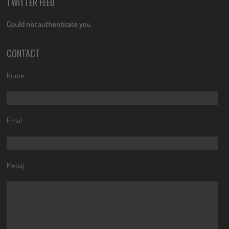
TWITTER FEED
Could not authenticate you.
CONTACT
Nume:
Email:
Mesaj: