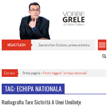
Skip
to
content
Ziaristul Ion Cristoiu, prima victimă a noi cenzuri 
NEWS FLASH
Esti aici:
Prima pagină >
Posts tagged "echipa nationala"
TAG: ECHIPA NATIONALA
Radiografia Tare Sictirită A Unei Umilinţe