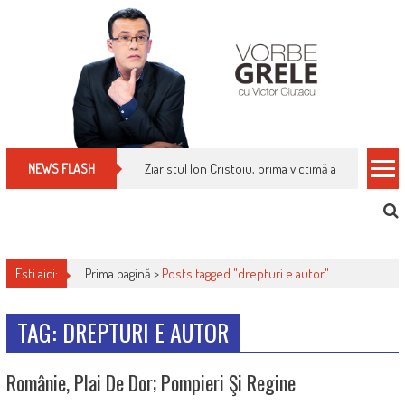
Skip
to
content
Ziaristul Ion Cristoiu, prima victimă a noi cenzuri 
NEWS FLASH
Esti aici:
Prima pagină >
Posts tagged "drepturi e autor"
TAG: DREPTURI E AUTOR
Românie, Plai De Dor; Pompieri Şi Regine