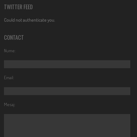
TWITTER FEED
Could not authenticate you.
CONTACT
Nume:
Email:
Mesaj: