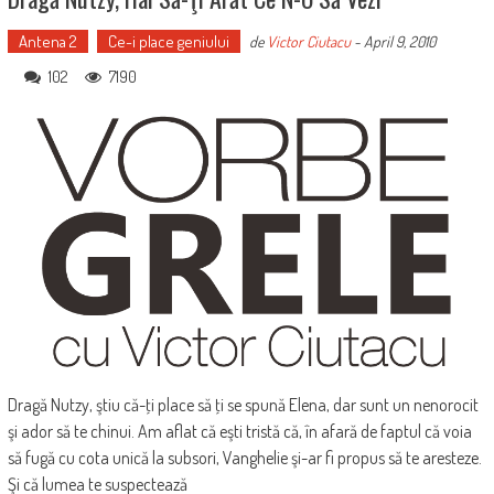
Antena 2
Ce-i place geniului
de
Victor Ciutacu
-
April 9, 2010
102
7190
Dragă Nutzy, ştiu că-ţi place să ţi se spună Elena, dar sunt un nenorocit
şi ador să te chinui. Am aflat că eşti tristă că, în afară de faptul că voia
să fugă cu cota unică la subsori, Vanghelie şi-ar fi propus să te aresteze.
Şi că lumea te suspectează