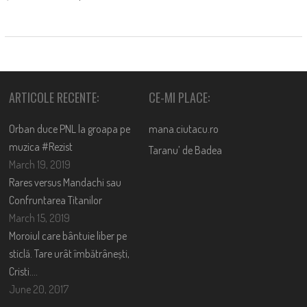
ARTICOLE RECENTE:
CE-MI PLACE:
Orban duce PNL la groapa pe
mana.ciutacu.ro
muzica #Rezist
Taranu’ de Badea
March 19, 2019
Rares versus Mandachi sau
Confruntarea Titanilor
March 15, 2019
Moroiul care bântuie liber pe
sticlă. Tare urât îmbătrânești,
Cristi….
June 20, 2017