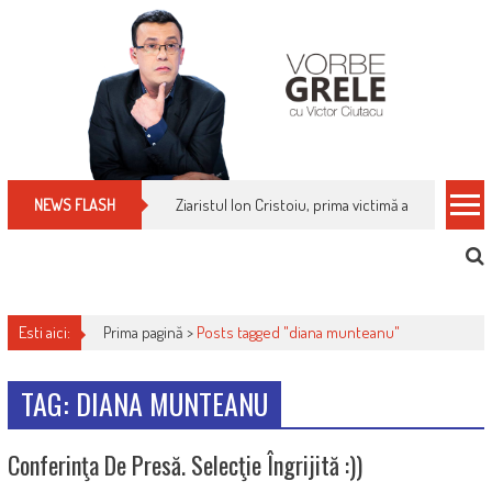
Skip
to
content
Ziaristul Ion Cristoiu, prima victimă a noi cenzuri 
NEWS FLASH
Esti aici:
Prima pagină >
Posts tagged "diana munteanu"
TAG: DIANA MUNTEANU
Conferinţa De Presă. Selecţie Îngrijită :))