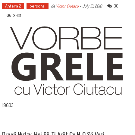
Antena 2
personal
30
de
Victor Ciutacu
-
July 13, 2010
3001
19633
Dragă Nutzy, Hai Să-Ţi Arăt Ce N-O Să Vezi