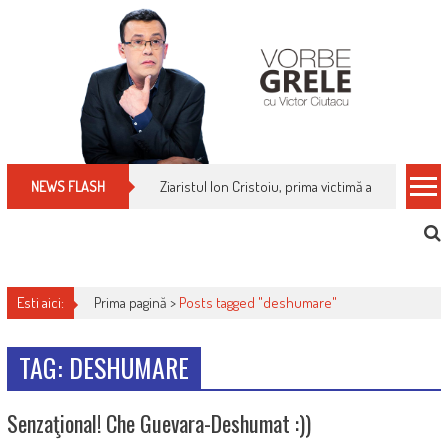
Skip
to
content
Ziaristul Ion Cristoiu, prima victimă a noi cenzuri 
NEWS FLASH
Esti aici:
Prima pagină >
Posts tagged "deshumare"
TAG: DESHUMARE
Senzaţional! Che Guevara-Deshumat :))