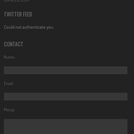
TWITTER FEED
Could not authenticate you.
CONTACT
Nume:
Email:
Mesaj: