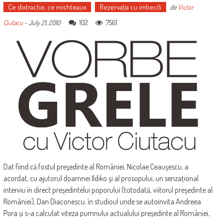
Ce dixtractie, ce mishteaux
Rezervaţia cu imbecili
de
Victor
102
7561
Ciutacu
-
July 21, 2010
Dat fiind că fostul preşedinte al României, Nicolae Ceauşescu, a
acordat, cu ajutorul doamnei Ildiko şi al prosopului, un senzaţional
interviu în direct preşedintelui poporului (totodată, viitorul preşedinte al
României), Dan Diaconescu, în studioul unde se autoinvita Andreea
Pora şi s-a calculat viteza pumnului actualului preşedinte al României,