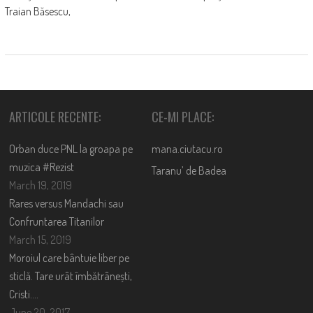
Traian Băsescu,
ARTICOLE RECENTE:
CE-MI PLACE:
Orban duce PNL la groapa pe
mana.ciutacu.ro
muzica #Rezist
Taranu’ de Badea
March 19, 2019
Rares versus Mandachi sau
Confruntarea Titanilor
March 15, 2019
Moroiul care bântuie liber pe
sticlă. Tare urât îmbătrânești,
Cristi….
June 20, 2017