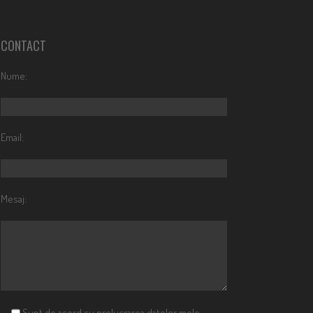
CONTACT
Nume:
Email:
Mesaj:
Sunt de acord cu prelucrarea datelor mele