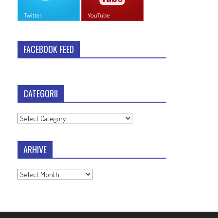
FACEBOOK FEED
CATEGORII
Categorii
ARHIVE
Arhive