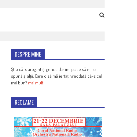
DESPRE MINE
Știu că-s arogant și genial, dar îmi place să mi-o
spună și alții. Oare o să mă iertați vreodată că-s cel
mai bun?
mai mult
3
RECLAME