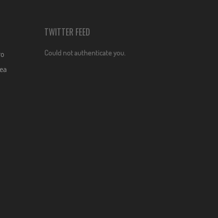
TWITTER FEED
Could not authenticate you.
ro
dea