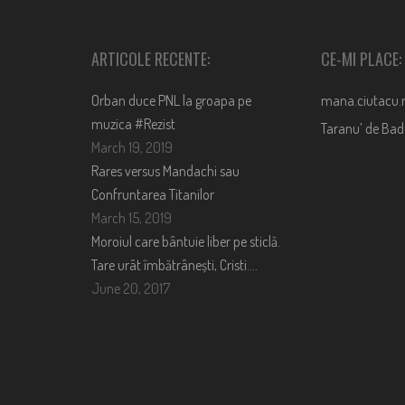
ARTICOLE RECENTE:
CE-MI PLACE:
Orban duce PNL la groapa pe
mana.ciutacu.
muzica #Rezist
Taranu’ de Ba
March 19, 2019
Rares versus Mandachi sau
Confruntarea Titanilor
March 15, 2019
Moroiul care bântuie liber pe sticlă.
Tare urât îmbătrânești, Cristi….
June 20, 2017