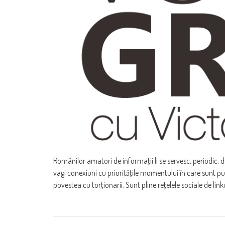
Românilor amatori de informaţii li se servesc, periodic, d
vagi conexiuni cu priorităţile momentului în care sunt pus
povestea cu torţionarii. Sunt pline reţelele sociale de link