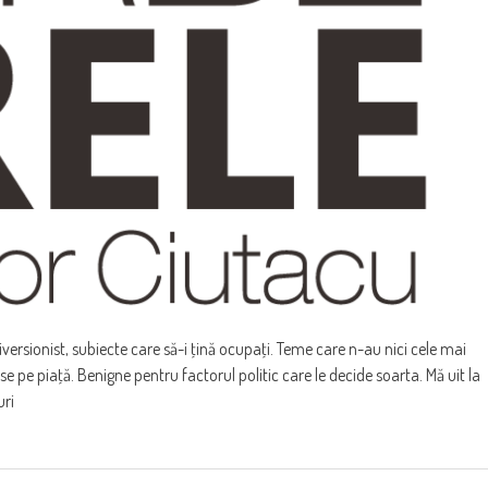
iversionist, subiecte care să-i ţină ocupaţi. Teme care n-au nici cele mai
e pe piaţă. Benigne pentru factorul politic care le decide soarta. Mă uit la
uri