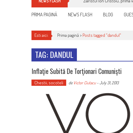
Ziaristul Ion Cristoiu, prima 
NEWS FLASH
PRIMA PAGINĂ
NEWS FLASH
BLOG
GUES
Esti aici:
Prima pagină >
Posts tagged "dandul"
TAG: DANDUL
Inflaţie Subită De Torţionari Comunişti
Chestii, socoteli
de
Victor Ciutacu
-
July 31, 2013