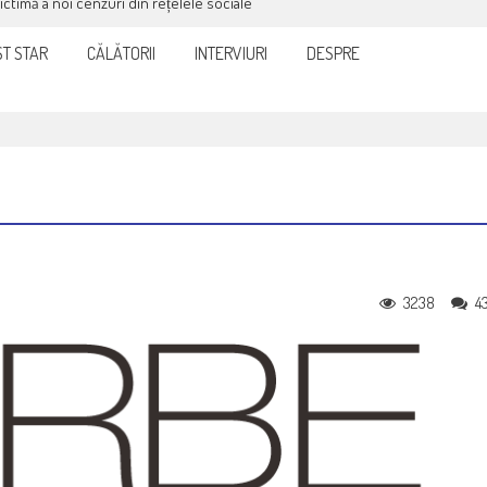
victimă a noi cenzuri din rețelele sociale
T STAR
CĂLĂTORII
INTERVIURI
DESPRE
3238
4