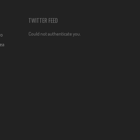
TWITTER FEED
Could not authenticate you.
ro
dea