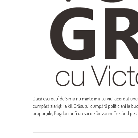
Dacă escrocu' de Sima nu minte în interviul acordat unei 
cumpără ziarişti la kil, Grăsuţu' cumpără politicieni la buc
proporţiile, Bogdan ar fi un soi de Giovanni. Trecând pe