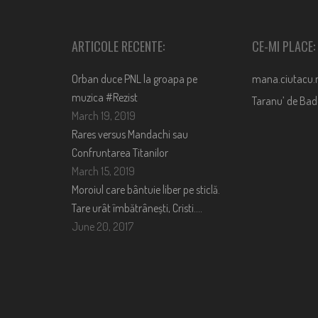
ARTICOLE RECENTE:
CE-MI PLACE:
Orban duce PNL la groapa pe
mana.ciutacu.
muzica #Rezist
Taranu’ de Ba
March 19, 2019
Rares versus Mandachi sau
Confruntarea Titanilor
March 15, 2019
Moroiul care bântuie liber pe sticlă.
Tare urât îmbătrânești, Cristi….
June 20, 2017