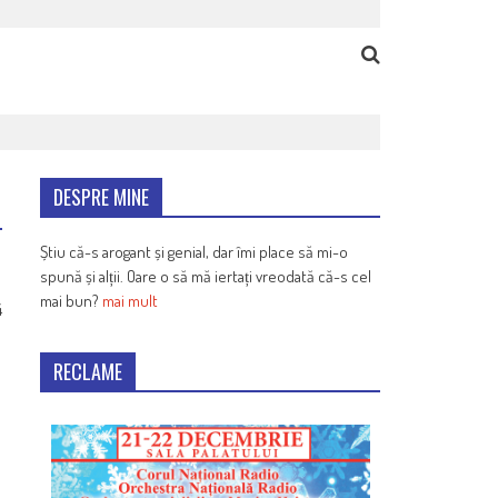
DESPRE MINE
Știu că-s arogant și genial, dar îmi place să mi-o
spună și alții. Oare o să mă iertați vreodată că-s cel
mai bun?
mai mult
4
RECLAME