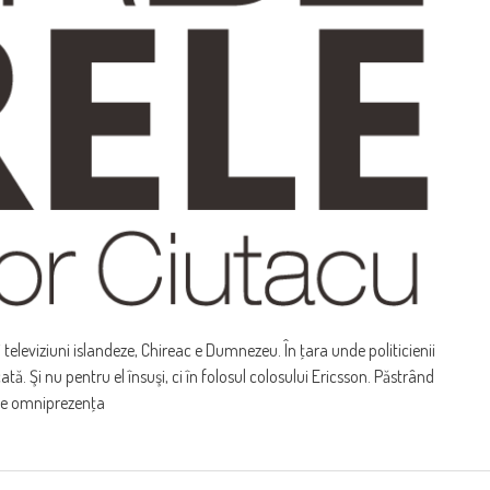
televiziuni islandeze, Chireac e Dumnezeu. În ţara unde politicienii
ată. Şi nu pentru el însuşi, ci în folosul colosului Ericsson. Păstrând
ste omniprezenţa