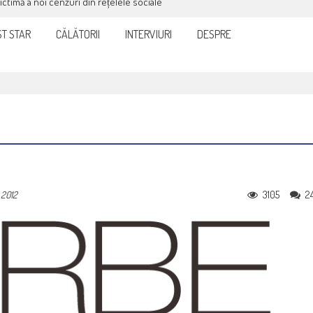
victimă a noi cenzuri din rețelele sociale
T STAR
CĂLĂTORII
INTERVIURI
DESPRE
3105
2
 2012