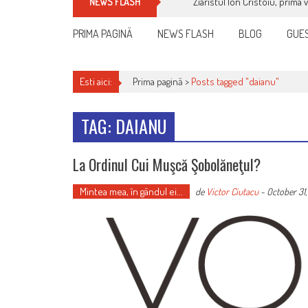
Ziaristul Ion Cristoiu, prima 
NEWS FLASH
PRIMA PAGINĂ
NEWS FLASH
BLOG
GUES
Esti aici:
Prima pagină >
Posts tagged "daianu"
TAG: DAIANU
La Ordinul Cui Muşcă Şobolăneţul?
Mintea mea, în gândul ei...
de
Victor Ciutacu
-
October 31,