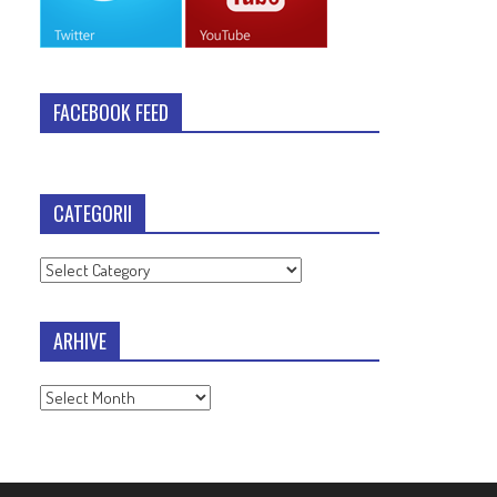
FACEBOOK FEED
CATEGORII
Categorii
ARHIVE
Arhive