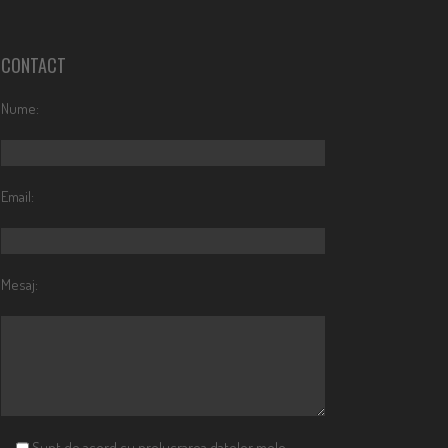
CONTACT
Nume:
Email:
Mesaj:
Sunt de acord cu prelucrarea datelor mele