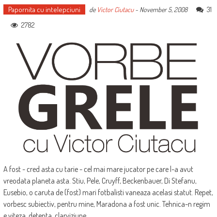
Papornita cu intelepciuni
31
de
Victor Ciutacu
-
November 5, 2008
2782
A fost - cred asta cu tarie - cel mai mare jucator pe care l-a avut
vreodata planeta asta. Stiu, Pele, Cruyff, Beckenbauer, Di Stefanu,
Eusebio, o caruta de (fost) mari fotbalisti vaneaza acelasi statut. Repet,
vorbesc subiectiv, pentru mine, Maradona a fost unic. Tehnica-n regim
e viteza, detenta, clarviziune,