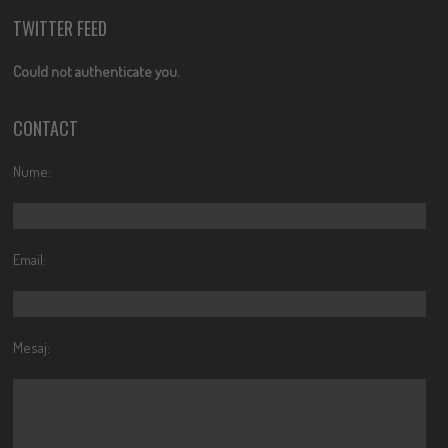
TWITTER FEED
Could not authenticate you.
CONTACT
Nume:
Email:
Mesaj: