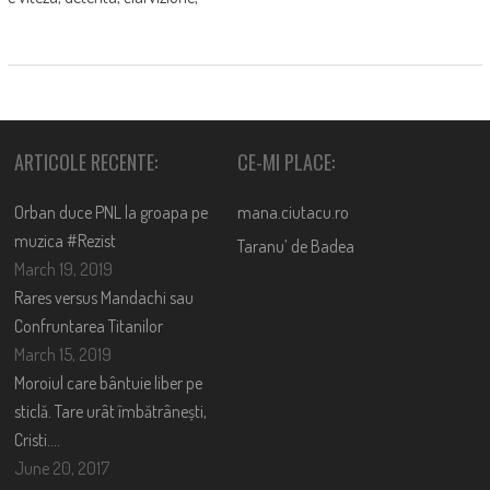
ARTICOLE RECENTE:
CE-MI PLACE:
Orban duce PNL la groapa pe
mana.ciutacu.ro
muzica #Rezist
Taranu’ de Badea
March 19, 2019
Rares versus Mandachi sau
Confruntarea Titanilor
March 15, 2019
Moroiul care bântuie liber pe
sticlă. Tare urât îmbătrânești,
Cristi….
June 20, 2017