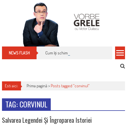
Skip
to
content
Cum îți schimbi, rapid, gratuit și eficient, furniz
NEWS FLASH
Esti aici:
Prima pagină >
Posts tagged "corvinul"
TAG: CORVINUL
Salvarea Legendei Şi Îngroparea Istoriei