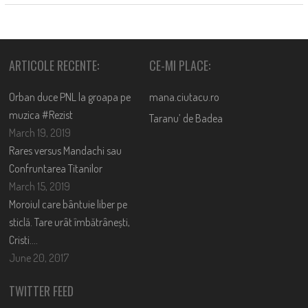
ARTICOLE RECENTE:
CE-MI PLACE:
Orban duce PNL la groapa pe
mana.ciutacu.ro
muzica #Rezist
Taranu’ de Badea
March 19, 2019
Rares versus Mandachi sau
Confruntarea Titanilor
March 15, 2019
Moroiul care bântuie liber pe
sticlă. Tare urât îmbătrânești,
Cristi….
June 20, 2017
TWITTER FEED