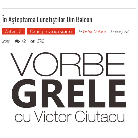
În Aşteptarea Lunetiştilor Din Balcon
Antena 3
Ce-mi provoaca scarba
de
Victor Ciutacu
-
January 28,
42
3712
2012