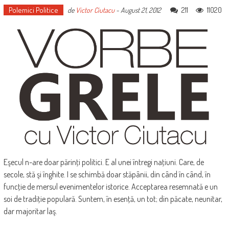
Polemici Politice
211
11020
de
Victor Ciutacu
-
August 21, 2012
Eşecul n-are doar părinţi politici. E al unei întregi naţiuni. Care, de
secole, stă şi înghite. I se schimbă doar stăpânii, din când în când, în
funcţie de mersul evenimentelor istorice. Acceptarea resemnată e un
soi de tradiţie populară. Suntem, în esenţă, un tot; din păcate, neunitar,
dar majoritar laş.