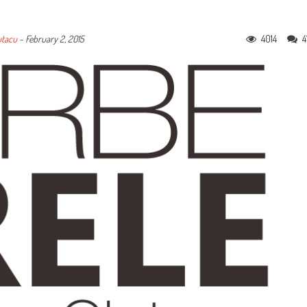
4014
4
utacu
-
February 2, 2015