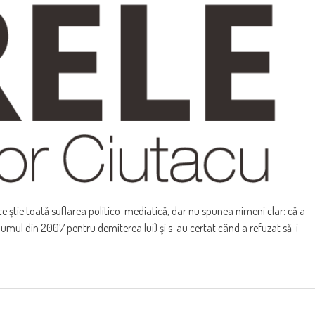
 ce ştie toată suflarea politico-mediatică, dar nu spunea nimeni clar: că a
dumul din 2007 pentru demiterea lui) şi s-au certat când a refuzat să-i