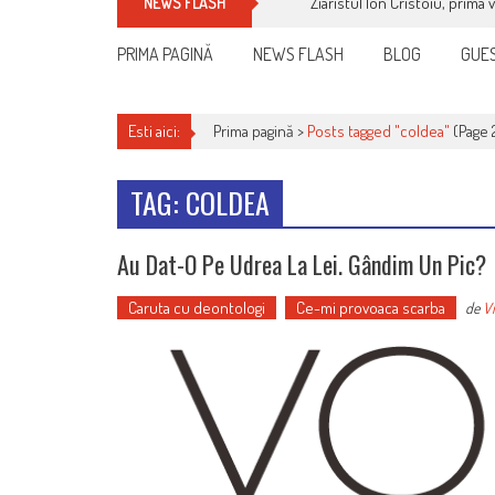
Ziaristul Ion Cristoiu, prima 
NEWS FLASH
PRIMA PAGINĂ
NEWS FLASH
BLOG
GUES
Esti aici:
Prima pagină >
Posts tagged "coldea"
(Page 
TAG: COLDEA
Au Dat-O Pe Udrea La Lei. Gândim Un Pic?
Caruta cu deontologi
Ce-mi provoaca scarba
de
Vi