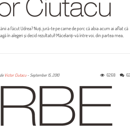
lănii a făcut Udrea? Nuți, jură-te pe carne de porc că abia acum ai aflat că
gă în alegeri și decid rezultatul! Măcelariți-vă între voi, din partea mea,
6268
6
de
Victor Ciutacu
-
September 15, 2010