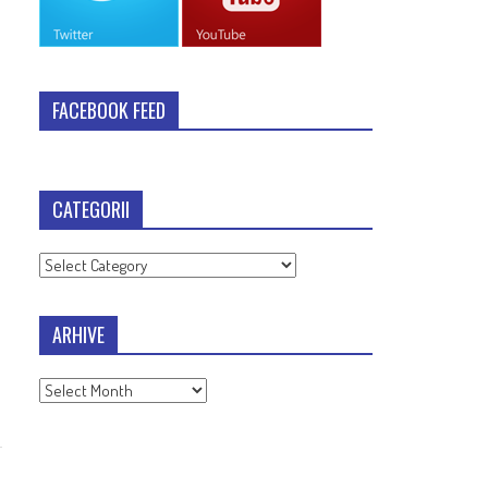
FACEBOOK FEED
CATEGORII
Categorii
ARHIVE
Arhive