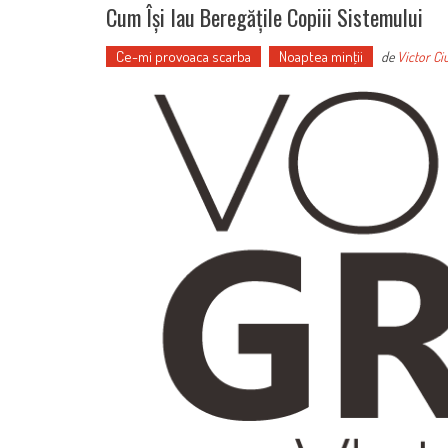
Cum Își Iau Beregățile Copiii Sistemului
Ce-mi provoaca scarba
Noaptea minţii
de
Victor Ci