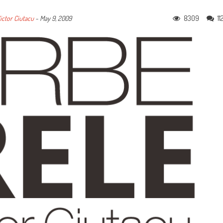
8309
11
ictor Ciutacu
-
May 9, 2009