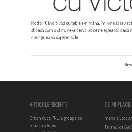
Motto: "Când o văd cu tablele-n mână, îmi vine să iau sc
sfioasă cum o știm, ne-a dezvăluit ce ne așteaptă dacă nu
dorințe, eu vă sugerez să le
POSTS
New
NAVIGATION
ARTICOLE RECENTE:
CE-MI PLACE:
Orban duce PNL la groapa pe
mana.ciutacu.
muzica #Rezist
Taranu’ de Ba