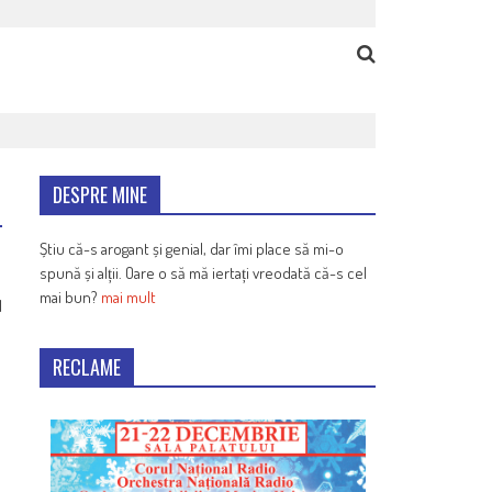
DESPRE MINE
Știu că-s arogant și genial, dar îmi place să mi-o
spună și alții. Oare o să mă iertați vreodată că-s cel
mai bun?
mai mult
1
RECLAME