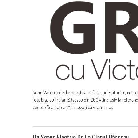
Sorin Vântu a declarat astăzi, în faţa judecătorilor, ceea
fost blat cu Traian Băsescu din 2004 (inclusiv la referen
cedeze Realitatea. Mă scuzaţi că v-am spus
Un Scaun Electric De La Clanul Băsescu