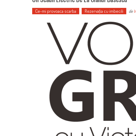
Ce-mi provoaca scarba
Rezervaţia cu imbecili
de
V