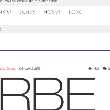
victimă a noi cenzuri din rețelele sociale
T STAR
CĂLĂTORII
INTERVIURI
DESPRE
2)
7132
5
ctor Ciutacu
-
February 9, 2015