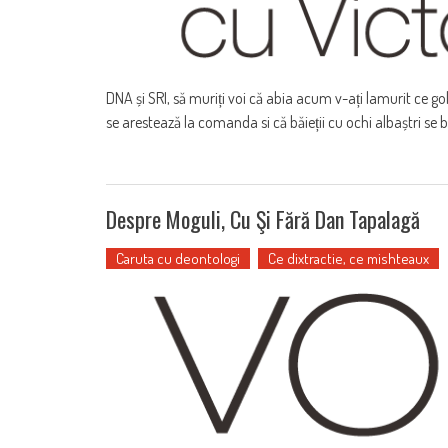
DNA și SRI, să muriți voi că abia acum v-ați lamurit ce go
se arestează la comanda si că băieții cu ochi albaștri se ba
Despre Moguli, Cu Şi Fără Dan Tapalagă
Caruta cu deontologi
Ce dixtractie, ce mishteaux