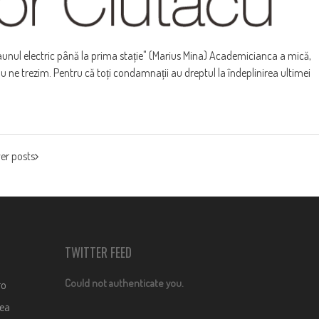
aunul electric până la prima stație" (Marius Mina) Academicianca a mică,
 ne trezim. Pentru că toți condamnații au dreptul la îndeplinirea ultimei
er posts
TWITTER FEED
Could not authenticate you.
ro
dea