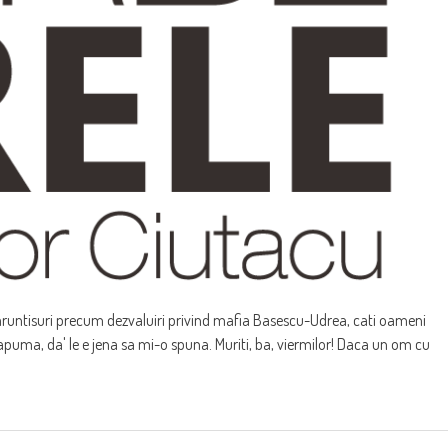
tisuri precum dezvaluiri privind mafia Basescu-Udrea, cati oameni
apuma, da' le e jena sa mi-o spuna. Muriti, ba, viermilor! Daca un om cu