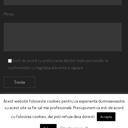
Mesaj:
Sunt de acord cu prelucrarea datelor mele personale, in
conformitate cu legislatia aferenta in vigoare
Acest website foloseste cookies pentru ca experienta dumneavoastra
cu acest site sa fie cat mai profesionala. Presupunem ca esti de acord
© Ciutacu 2015 Parte a Imperiului Ciutacesc.
cu folosirea cookies, dar poti refuza daca doresti.
Accepta
Powered By
Scriptics