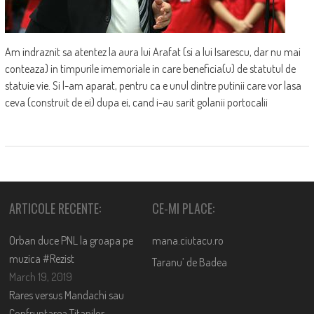
Am indraznit sa atentez la aura lui Arafat (si a lui Isarescu, dar nu mai
conteaza) in timpurile imemoriale in care beneficia(u) de statutul de
statuie vie. Si l-am aparat, pentru ca e unul dintre putinii care vor lasa
ceva (construit de ei) dupa ei, cand i-au sarit golanii portocalii
ARTICOLE RECENTE:
CE-MI PLACE:
Orban duce PNL la groapa pe
mana.ciutacu.ro
muzica #Rezist
Taranu’ de Badea
March 19, 2019
Rares versus Mandachi sau
Confruntarea Titanilor