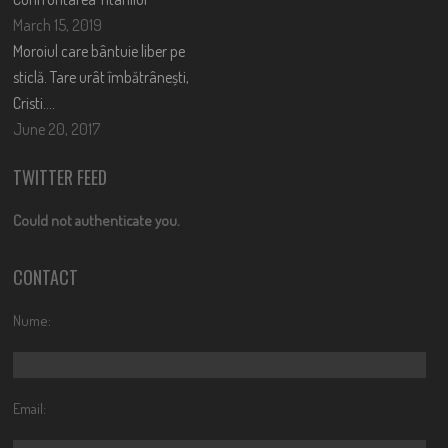
March 15, 2019
Moroiul care bântuie liber pe
sticlă. Tare urât îmbătrânești,
Cristi….
June 20, 2017
TWITTER FEED
Could not authenticate you.
CONTACT
Nume:
Email: