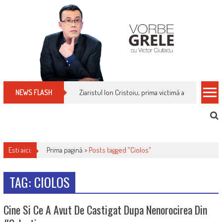
Skip
to
content
Ziaristul Ion Cristoiu, prima victimă a noi cenzuri 
NEWS FLASH
Esti aici:
Prima pagină >
Posts tagged "Ciolos"
TAG: CIOLOS
Cine Si Ce A Avut De Castigat Dupa Nenorocirea Din