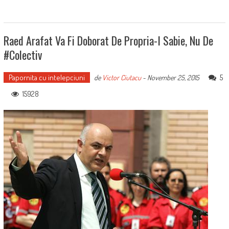
Raed Arafat Va Fi Doborat De Propria-I Sabie, Nu De
#Colectiv
Papornita cu intelepciuni
5
de
Victor Ciutacu
-
November 25, 2015
15928