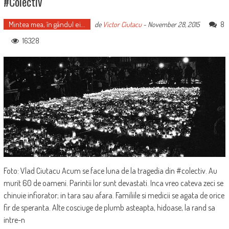
#Colectiv
Mintea mea, în gândul ei...
8
de
Victor Ciutacu
-
November 28, 2015
16328
Foto: Vlad Ciutacu Acum se face luna de la tragedia din #colectiv. Au
murit 60 de oameni. Parintii lor sunt devastati. Inca vreo cateva zeci se
chinuie infiorator; in tara sau afara. Familiile si medicii se agata de orice
fir de speranta. Alte cosciuge de plumb asteapta, hidoase, la rand sa
intre-n