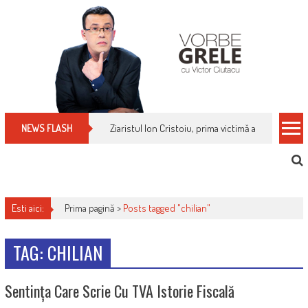
Skip
to
content
Ziaristul Ion Cristoiu, prima victimă a noi cenzuri 
NEWS FLASH
Esti aici:
Prima pagină >
Posts tagged "chilian"
TAG: CHILIAN
Sentința Care Scrie Cu TVA Istorie Fiscală