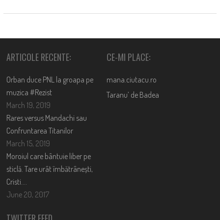
ARTICOLE RECENTE:
CE-MI PLACE:
Orban duce PNL la groapa pe
mana.ciutacu.ro
muzica #Rezist
Taranu’ de Badea
March 19, 2019
Rares versus Mandachi sau
Confruntarea Titanilor
March 15, 2019
Moroiul care bântuie liber pe
sticlă. Tare urât îmbătrânești,
Cristi….
June 20, 2017
TWITTER FEED